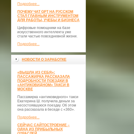
Подробнее...
ПОЧЕМУ ЧАТ GPT НА РУССКОМ
СТАЛ ГЛАВНЫМ ИНСТРУМЕНТОМ
ДЛЯ РАБОТЫ, УЧЕБЫ И БИЗНЕСА
Цифровые помощники на базе
искусственного интеллекта уже
стали частью повседневной жизни.
Подробнее...
НОВОСТИ О ЗАРАБОТКЕ
«ВЫШЛА ИЗ СЕБЯ»:
ПАССАЖИРКА РАССКАЗАЛА
ПОДРОБНОСТИ ПОЕЗДКИ В
«АНТИКОВИДНОМ» ТАКСИ В
МОСКВЕ
Пассажирка «антиковидного» такси
Екатерина Ш. получила деньги за
несостоявшуюся поездку. Об этом
она рассказала в беседе с «360».
Подробнее...
СЕЙЧАС САЙТОСТРОЕНИЕ –
ОДНА ИЗ ПРИБЫЛЬНЫХ
ОТРАСЛЕЙ