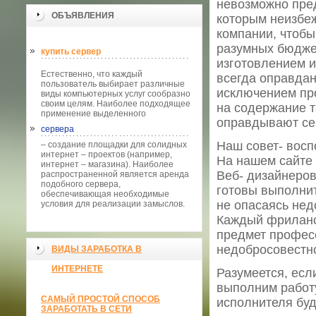
невозможно пред
ОБЪЯВЛЕНИЯ
которым неизбеж
компании, чтобы
разумных бюдже
купить сервер
изготовлением и
Естественно, что каждый
всегда оправдан
пользователь выбирает различные
исключением про
виды компьютерных услуг сообразно
своим целям. Наиболее подходящее
на содержание т
применение выделенного
оправдывают се
сервера
Наш совет- восп
– создание площадки для солидных
интернет – проектов (например,
На нашем сайте
интернет – магазина). Наиболее
Веб- дизайнеров,
распространенной является аренда
подобного сервера,
готовы выполнит
обеспечивающая необходимые
не опасаясь нед
условия для реализации замыслов.
Каждый фриланс
предмет професс
недобросовестно
ВИДЫ ЗАРАБОТКА В
ИНТЕРНЕТЕ
Разумеется, есл
выполним работу
САМЫЙ ПРОСТОЙ СПОСОБ
исполнителя бу
ЗАРАБОТАТЬ В СЕТИ