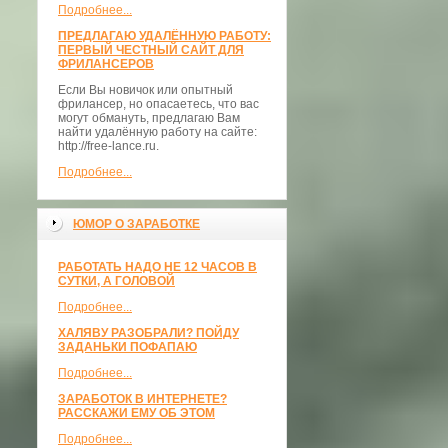
Подробнее...
ПРЕДЛАГАЮ УДАЛЁННУЮ РАБОТУ:
ПЕРВЫЙ ЧЕСТНЫЙ САЙТ ДЛЯ
ФРИЛАНСЕРОВ
Если Вы новичок или опытный
фрилансер, но опасаетесь, что вас
могут обмануть, предлагаю Вам
найти удалённую работу на сайте:
http://free-lance.ru.
Подробнее...
ЮМОР О ЗАРАБОТКЕ
РАБОТАТЬ НАДО НЕ 12 ЧАСОВ В
СУТКИ, А ГОЛОВОЙ
Подробнее...
ХАЛЯВУ РАЗОБРАЛИ? ПОЙДУ
ЗАДАНЬКИ ПОФАПАЮ
Подробнее...
ЗАРАБОТОК В ИНТЕРНЕТЕ?
РАССКАЖИ ЕМУ ОБ ЭТОМ
Подробнее...