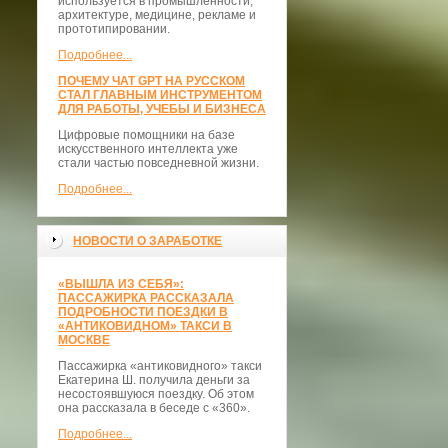
используется в промышленности,
архитектуре, медицине, рекламе и
прототипировании.
Подробнее...
ПОЧЕМУ ЧАТ GPT НА РУССКОМ
СТАЛ ГЛАВНЫМ ИНСТРУМЕНТОМ
ДЛЯ РАБОТЫ, УЧЕБЫ И БИЗНЕСА
Цифровые помощники на базе
искусственного интеллекта уже
стали частью повседневной жизни.
Подробнее...
НОВОСТИ О ЗАРАБОТКЕ
«ВЫШЛА ИЗ СЕБЯ»:
ПАССАЖИРКА РАССКАЗАЛА
ПОДРОБНОСТИ ПОЕЗДКИ В
«АНТИКОВИДНОМ» ТАКСИ В
МОСКВЕ
Пассажирка «антиковидного» такси
Екатерина Ш. получила деньги за
несостоявшуюся поездку. Об этом
она рассказала в беседе с «360».
Подробнее...