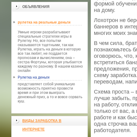
формой обучения
ОБЪЯВЛЕНИЯ
на дому.
Лохотрон не бер
рулетка на реальные деньги
баннеров в инте
Умные игроки разрабатывают
многих моих зна
специальные стратегии игры в
Рулетку. Но, все попытки
В чем сила, бра
оказываются тщетными, так как
познакомьтесь б
Рулетка, играть на деньги в которую
все так любят, не поддается
оговорюсь, что,
прогнозам и вычислениям, она –
встретиться бан
сестра Фортуны, которая улыбается
каждому по разному. В нашем казино
предложения, пр
онлайн
схему заработка
Рулетка на деньги
переводам, напи
представляет собой уникальную
возможность приятно провести
Схема проста – 
время и при этом выиграть
денежный приз, а то и вовсе сорвать
лучше забыть, п
куш.
на работу, откл
только от вас, 
работе и как бы
ВИДЫ ЗАРАБОТКА В
одна строчка ва
ИНТЕРНЕТЕ
работодателя.