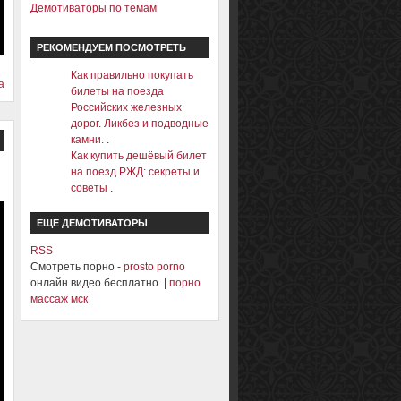
Демотиваторы по темам
РЕКОМЕНДУЕМ ПОСМОТРЕТЬ
Как правильно покупать
а
билеты на поезда
Российских железных
дорог. Ликбез и подводные
камни.
.
Как купить дешёвый билет
на поезд РЖД: секреты и
советы
.
ЕЩЕ ДЕМОТИВАТОРЫ
RSS
Смотреть порно -
prosto porno
онлайн видео бесплатно. |
порно
массаж мск