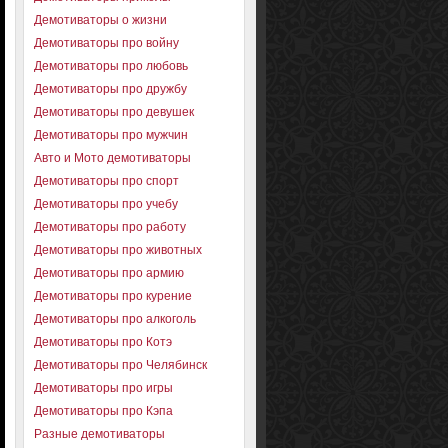
Демотиваторы о жизни
Демотиваторы про войну
Демотиваторы про любовь
Демотиваторы про дружбу
Демотиваторы про девушек
Демотиваторы про мужчин
Авто и Мото демотиваторы
Демотиваторы про спорт
Демотиваторы про учебу
Демотиваторы про работу
Демотиваторы про животных
Демотиваторы про армию
Демотиваторы про курение
Демотиваторы про алкоголь
Демотиваторы про Котэ
Демотиваторы про Челябинск
Демотиваторы про игры
Демотиваторы про Кэпа
Разные демотиваторы