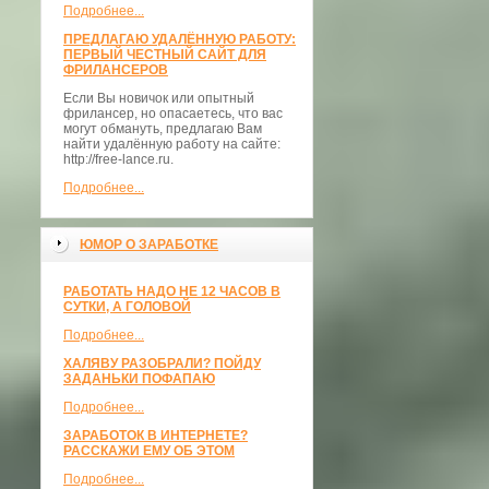
Подробнее...
ПРЕДЛАГАЮ УДАЛЁННУЮ РАБОТУ:
ПЕРВЫЙ ЧЕСТНЫЙ САЙТ ДЛЯ
ФРИЛАНСЕРОВ
Если Вы новичок или опытный
фрилансер, но опасаетесь, что вас
могут обмануть, предлагаю Вам
найти удалённую работу на сайте:
http://free-lance.ru.
Подробнее...
ЮМОР О ЗАРАБОТКЕ
РАБОТАТЬ НАДО НЕ 12 ЧАСОВ В
СУТКИ, А ГОЛОВОЙ
Подробнее...
ХАЛЯВУ РАЗОБРАЛИ? ПОЙДУ
ЗАДАНЬКИ ПОФАПАЮ
Подробнее...
ЗАРАБОТОК В ИНТЕРНЕТЕ?
РАССКАЖИ ЕМУ ОБ ЭТОМ
Подробнее...