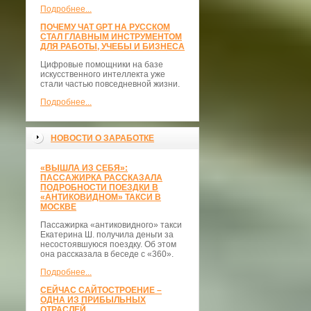
Подробнее...
ПОЧЕМУ ЧАТ GPT НА РУССКОМ
СТАЛ ГЛАВНЫМ ИНСТРУМЕНТОМ
ДЛЯ РАБОТЫ, УЧЕБЫ И БИЗНЕСА
Цифровые помощники на базе
искусственного интеллекта уже
стали частью повседневной жизни.
Подробнее...
НОВОСТИ О ЗАРАБОТКЕ
«ВЫШЛА ИЗ СЕБЯ»:
ПАССАЖИРКА РАССКАЗАЛА
ПОДРОБНОСТИ ПОЕЗДКИ В
«АНТИКОВИДНОМ» ТАКСИ В
МОСКВЕ
Пассажирка «антиковидного» такси
Екатерина Ш. получила деньги за
несостоявшуюся поездку. Об этом
она рассказала в беседе с «360».
Подробнее...
СЕЙЧАС САЙТОСТРОЕНИЕ –
ОДНА ИЗ ПРИБЫЛЬНЫХ
ОТРАСЛЕЙ