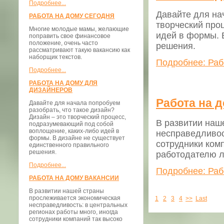
Подробнее...
Давайте для нач
РАБОТА НА ДОМУ СЕГОДНЯ
творческий про
Многие молодые мамы, желающие
идей в формы. 
поправить свое финансовое
положение, очень часто
решения.
рассматривают такую вакансию как
наборщик текстов.
Подробнее: Раб
Подробнее...
РАБОТА НА ДОМУ ДЛЯ
ДИЗАЙНЕРОВ
Работа на 
Давайте для начала попробуем
разобрать, что такое дизайн?
Дизайн – это творческий процесс,
В развитии наш
подразумевающий под собой
воплощение, каких-либо идей в
несправедливос
формы. В дизайне не существует
сотрудники ком
единственного правильного
решения.
работодателю ле
Подробнее...
Подробнее: Раб
РАБОТА НА ДОМУ ВАКАНСИИ
В развитии нашей страны
прослеживается экономическая
1
2
3
4
>>
Last
несправедливость: в центральных
регионах работы много, иногда
сотрудники компаний так высоко