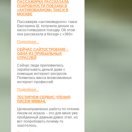
ПАССАЖИРКА РАССКАЗАЛА
ПОДРОБНОСТИ ПОЕЗДКИ В
«АНТИКОВИДНОМ» ТАКСИ В
МОСКВЕ
Пассажирка «антиковидного» такси
Екатерина Ш. получила деньги за
несостоявшуюся поездку. Об этом
она рассказала в беседе с «360».
Подробнее...
СЕЙЧАС САЙТОСТРОЕНИЕ –
ОДНА ИЗ ПРИБЫЛЬНЫХ
ОТРАСЛЕЙ
Сейчас люди приловчились
зарабатывать деньги даже с
помощью интернет-ресурсов.
Появилась масса всевозможных
интернет-профессий.
Подробнее...
ТЕСТИРУЕМ СЕРВИС ЧТЕНИЯ
ПИСЕМ WMMAIL
Целенаправленно работу по чтению
писем не искала – это для меня уже
пройденный давным-давно этап, но
вот попробовать почему-то
захотелось.