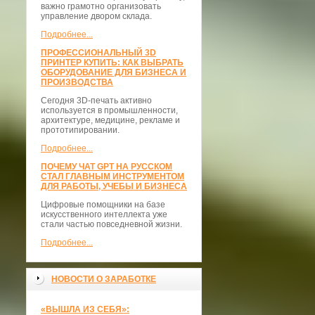
важно грамотно организовать
управление двором склада.
Подробнее...
ПРОФЕССИОНАЛЬНЫЙ 3D
ПРИНТЕР КУПИТЬ: КАК ВЫБРАТЬ
ОБОРУДОВАНИЕ ДЛЯ БИЗНЕСА И
ПРОИЗВОДСТВА
Сегодня 3D-печать активно
используется в промышленности,
архитектуре, медицине, рекламе и
прототипировании.
Подробнее...
ПОЧЕМУ ЧАТ GPT НА РУССКОМ
СТАЛ ГЛАВНЫМ ИНСТРУМЕНТОМ
ДЛЯ РАБОТЫ, УЧЕБЫ И БИЗНЕСА
Цифровые помощники на базе
искусственного интеллекта уже
стали частью повседневной жизни.
Подробнее...
НОВОСТИ О ЗАРАБОТКЕ
«ВЫШЛА ИЗ СЕБЯ»: