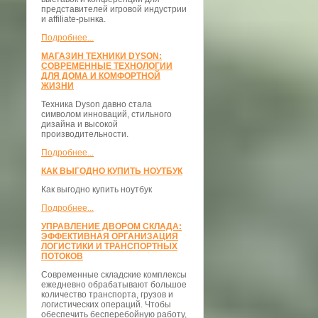
представителей игровой индустрии
и affiliate-рынка.
Подробнее...
МАГАЗИН ТЕХНИКИ DYSON:
СОВРЕМЕННЫЕ ТЕХНОЛОГИИ
ДЛЯ ДОМА И КОМФОРТНОЙ
ЖИЗНИ
Техника Dyson давно стала
символом инноваций, стильного
дизайна и высокой
производительности.
Подробнее...
КАК ВЫГОДНО КУПИТЬ НОУТБУК
Как выгодно купить ноутбук
Подробнее...
УПРАВЛЕНИЕ ДВОРОМ СКЛАДА:
ЭФФЕКТИВНАЯ ОРГАНИЗАЦИЯ
ЛОГИСТИКИ И ТРАНСПОРТНЫХ
ПОТОКОВ
Современные складские комплексы
ежедневно обрабатывают большое
количество транспорта, грузов и
логистических операций. Чтобы
обеспечить бесперебойную работу,