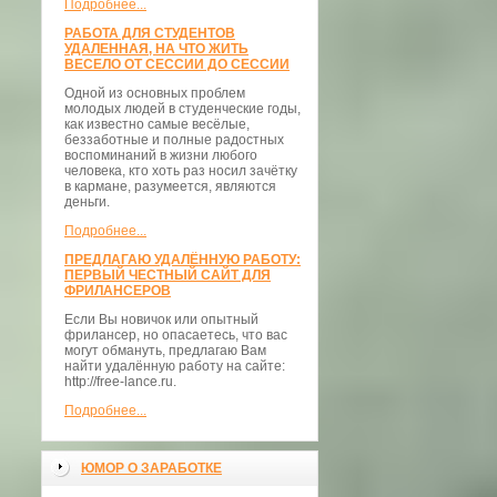
Подробнее...
РАБОТА ДЛЯ СТУДЕНТОВ
УДАЛЕННАЯ, НА ЧТО ЖИТЬ
ВЕСЕЛО ОТ СЕССИИ ДО СЕССИИ
Одной из основных проблем
молодых людей в студенческие годы,
как известно самые весёлые,
беззаботные и полные радостных
воспоминаний в жизни любого
человека, кто хоть раз носил зачётку
в кармане, разумеется, являются
деньги.
Подробнее...
ПРЕДЛАГАЮ УДАЛЁННУЮ РАБОТУ:
ПЕРВЫЙ ЧЕСТНЫЙ САЙТ ДЛЯ
ФРИЛАНСЕРОВ
Если Вы новичок или опытный
фрилансер, но опасаетесь, что вас
могут обмануть, предлагаю Вам
найти удалённую работу на сайте:
http://free-lance.ru.
Подробнее...
ЮМОР О ЗАРАБОТКЕ