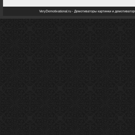
VeryDemotivational.ru - Демотиваторы картинки и демотива