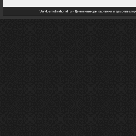
VeryDemotivational.ru - Демотиваторы картинки и демотива