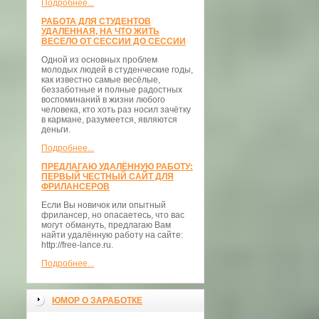
Подробнее...
РАБОТА ДЛЯ СТУДЕНТОВ
УДАЛЕННАЯ, НА ЧТО ЖИТЬ
ВЕСЕЛО ОТ СЕССИИ ДО СЕССИИ
Одной из основных проблем
молодых людей в студенческие годы,
как известно самые весёлые,
беззаботные и полные радостных
воспоминаний в жизни любого
человека, кто хоть раз носил зачётку
в кармане, разумеется, являются
деньги.
Подробнее...
ПРЕДЛАГАЮ УДАЛЁННУЮ РАБОТУ:
ПЕРВЫЙ ЧЕСТНЫЙ САЙТ ДЛЯ
ФРИЛАНСЕРОВ
Если Вы новичок или опытный
фрилансер, но опасаетесь, что вас
могут обмануть, предлагаю Вам
найти удалённую работу на сайте:
http://free-lance.ru.
Подробнее...
ЮМОР О ЗАРАБОТКЕ