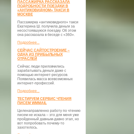
ПАССАЖИРКА РАССКАЗАЛА
ПОДРОБНОСТИ ПОЕЗДКИ В
«АНТИКОВИДНОМ» ТАКСИ В
МОСКВЕ
Пассажирка «антиковидного» такси
Екатерина Ш. получила деньги за
несостоявшуюся поездку. Об этом
она рассказала в беседе с «360».
Подробнее...
СЕЙЧАС САЙТОСТРОЕНИЕ –
ОДНА ИЗ ПРИБЫЛЬНЫХ
ОТРАСЛЕЙ
Сейчас люди приловчились
зарабатывать деньги даже с
помощью интернет-ресурсов.
Появилась масса всевозможных
интернет-профессий.
Подробнее...
ТЕСТИРУЕМ СЕРВИС ЧТЕНИЯ
ПИСЕМ WMMAIL
Целенаправленно работу по чтению
писем не искала – это для меня уже
пройденный давным-давно этап, но
вот попробовать почему-то
захотелось.