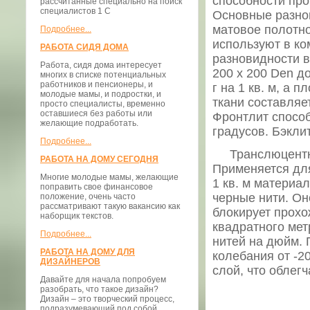
способности про
рассчитанные специально на поиск
специалистов 1 С
Основные разнов
матовое полотно
Подробнее...
используют в ко
РАБОТА СИДЯ ДОМА
разновидности в
Работа, сидя дома интересует
200 х 200 Den д
многих в списке потенциальных
работников и пенсионеры, и
г на 1 кв. м, а 
молодые мамы, и подростки, и
ткани составляе
просто специалисты, временно
оставшиеся без работы или
Фронтлит способ
желающие подработать.
градусов. Бэклит
Подробнее...
Транслюцентное 
РАБОТА НА ДОМУ СЕГОДНЯ
Применяется для
Многие молодые мамы, желающие
1 кв. м материал
поправить свое финансовое
черные нити. О
положение, очень часто
рассматривают такую вакансию как
блокирует прохо
наборщик текстов.
квадратного метр
Подробнее...
нитей на дюйм. 
РАБОТА НА ДОМУ ДЛЯ
колебания от -2
ДИЗАЙНЕРОВ
слой, что облег
Давайте для начала попробуем
разобрать, что такое дизайн?
Дизайн – это творческий процесс,
подразумевающий под собой