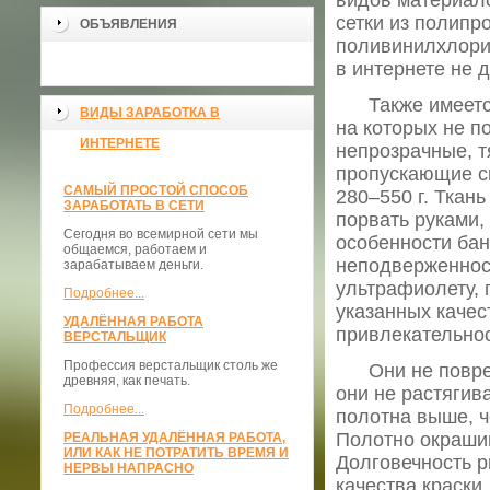
видов материало
сетки из полипр
ОБЪЯВЛЕНИЯ
поливинилхлори
в интернете не д
Также имеется 
ВИДЫ ЗАРАБОТКА В
на которых не п
ИНТЕРНЕТЕ
непрозрачные, 
пропускающие св
САМЫЙ ПРОСТОЙ СПОСОБ
280–550 г. Ткан
ЗАРАБОТАТЬ В СЕТИ
порвать руками,
Сегодня во всемирной сети мы
особенности ба
общаемся, работаем и
неподверженност
зарабатываем деньги.
ультрафиолету, 
Подробнее...
указанных качес
УДАЛЁННАЯ РАБОТА
привлекательнос
ВЕРСТАЛЬЩИК
Профессия верстальщик столь же
Они не поврежд
древняя, как печать.
они не растягив
Подробнее...
полотна выше, ч
Полотно окрашив
РЕАЛЬНАЯ УДАЛЁННАЯ РАБОТА,
ИЛИ КАК НЕ ПОТРАТИТЬ ВРЕМЯ И
Долговечность р
НЕРВЫ НАПРАСНО
качества краски