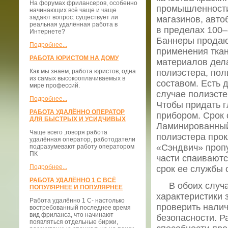
На форумах фрилансеров, особенно
промышленности.
начинающих всё чаще и чаще
задают вопрос: существует ли
магазинов, авто
реальная удалённая работа в
в пределах 100–
Интернете?
Баннеры продаю
Подробнее...
применения ткан
РАБОТА ЮРИСТОМ НА ДОМУ
материалов дел
Как мы знаем, работа юристов, одна
полиэстера, по
из самых высокооплачиваемых в
составом. Есть 
мире профессий.
случае полиэст
Подробнее...
Чтобы придать г
РАБОТА УДАЛЁННО ОПЕРАТОР
прибором. Срок 
ДЛЯ БЫСТРЫХ И УСИДЧИВЫХ
Ламинированный 
Чаще всего ,говоря работа
полиэстера про
удалённая оператор, работодатели
«Сэндвич» пропу
подразумевают работу оператором
ПК
части спаиваютс
Подробнее...
срок ее службы 
РАБОТА УДАЛЁННО 1 С ВСЁ
В обоих случая
ПОПУЛЯРНЕЕ И ПОПУЛЯРНЕЕ
характеристики 
Работа удалённо 1 С- настолько
проверить нали
востребованный последнее время
вид фриланса, что начинают
безопасности. 
появляться отдельные биржи,