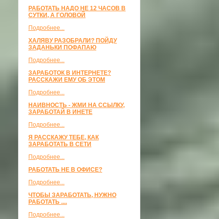
РАБОТАТЬ НАДО НЕ 12 ЧАСОВ В
СУТКИ, А ГОЛОВОЙ
Подробнее...
ХАЛЯВУ РАЗОБРАЛИ? ПОЙДУ
ЗАДАНЬКИ ПОФАПАЮ
Подробнее...
ЗАРАБОТОК В ИНТЕРНЕТЕ?
РАССКАЖИ ЕМУ ОБ ЭТОМ
Подробнее...
НАИВНОСТЬ - ЖМИ НА ССЫЛКУ,
ЗАРАБОТАЙ В ИНЕТЕ
Подробнее...
Я РАССКАЖУ ТЕБЕ, КАК
ЗАРАБОТАТЬ В СЕТИ
Подробнее...
РАБОТАТЬ НЕ В ОФИСЕ?
Подробнее...
ЧТОБЫ ЗАРАБОТАТЬ, НУЖНО
РАБОТАТЬ ....
Подробнее...