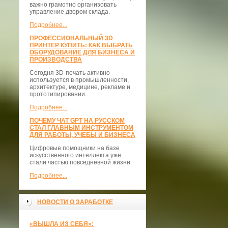
важно грамотно организовать
управление двором склада.
Подробнее...
ПРОФЕССИОНАЛЬНЫЙ 3D
ПРИНТЕР КУПИТЬ: КАК ВЫБРАТЬ
ОБОРУДОВАНИЕ ДЛЯ БИЗНЕСА И
ПРОИЗВОДСТВА
Сегодня 3D-печать активно
используется в промышленности,
архитектуре, медицине, рекламе и
прототипировании.
Подробнее...
ПОЧЕМУ ЧАТ GPT НА РУССКОМ
СТАЛ ГЛАВНЫМ ИНСТРУМЕНТОМ
ДЛЯ РАБОТЫ, УЧЕБЫ И БИЗНЕСА
Цифровые помощники на базе
искусственного интеллекта уже
стали частью повседневной жизни.
Подробнее...
НОВОСТИ О ЗАРАБОТКЕ
«ВЫШЛА ИЗ СЕБЯ»: