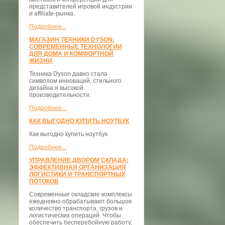
представителей игровой индустрии
и affiliate-рынка.
Подробнее...
МАГАЗИН ТЕХНИКИ DYSON:
СОВРЕМЕННЫЕ ТЕХНОЛОГИИ
ДЛЯ ДОМА И КОМФОРТНОЙ
ЖИЗНИ
Техника Dyson давно стала
символом инноваций, стильного
дизайна и высокой
производительности.
Подробнее...
КАК ВЫГОДНО КУПИТЬ НОУТБУК
Как выгодно купить ноутбук
Подробнее...
УПРАВЛЕНИЕ ДВОРОМ СКЛАДА:
ЭФФЕКТИВНАЯ ОРГАНИЗАЦИЯ
ЛОГИСТИКИ И ТРАНСПОРТНЫХ
ПОТОКОВ
Современные складские комплексы
ежедневно обрабатывают большое
количество транспорта, грузов и
логистических операций. Чтобы
обеспечить бесперебойную работу,