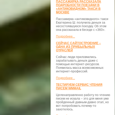
ПАССАЖИРКА РАССКАЗАЛА
ПОДРОБНОСТИ ПОЕЗДКИ В
«АНТИКОВИДНОМ» ТАКСИ В
МОСКВЕ
Пассажирка «антиковидного» такси
Екатерина Ш. получила деньги за
несостоявшуюся поездку. Об этом
она рассказала в беседе с «360».
Подробнее...
СЕЙЧАС САЙТОСТРОЕНИЕ –
ОДНА ИЗ ПРИБЫЛЬНЫХ
ОТРАСЛЕЙ
Сейчас люди приловчились
зарабатывать деньги даже с
помощью интернет-ресурсов.
Появилась масса всевозможных
интернет-профессий.
Подробнее...
ТЕСТИРУЕМ СЕРВИС ЧТЕНИЯ
ПИСЕМ WMMAIL
Целенаправленно работу по чтению
писем не искала – это для меня уже
пройденный давным-давно этап, но
вот попробовать почему-то
захотелось.