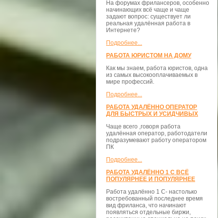
На форумах фрилансеров, особенно
начинающих всё чаще и чаще
задают вопрос: существует ли
реальная удалённая работа в
Интернете?
Подробнее...
РАБОТА ЮРИСТОМ НА ДОМУ
Как мы знаем, работа юристов, одна
из самых высокооплачиваемых в
мире профессий.
Подробнее...
РАБОТА УДАЛЁННО ОПЕРАТОР
ДЛЯ БЫСТРЫХ И УСИДЧИВЫХ
Чаще всего ,говоря работа
удалённая оператор, работодатели
подразумевают работу оператором
ПК
Подробнее...
РАБОТА УДАЛЁННО 1 С ВСЁ
ПОПУЛЯРНЕЕ И ПОПУЛЯРНЕЕ
Работа удалённо 1 С- настолько
востребованный последнее время
вид фриланса, что начинают
появляться отдельные биржи,