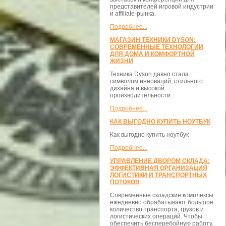
представителей игровой индустрии
и affiliate-рынка.
Подробнее...
МАГАЗИН ТЕХНИКИ DYSON:
СОВРЕМЕННЫЕ ТЕХНОЛОГИИ
ДЛЯ ДОМА И КОМФОРТНОЙ
ЖИЗНИ
Техника Dyson давно стала
символом инноваций, стильного
дизайна и высокой
производительности.
Подробнее...
КАК ВЫГОДНО КУПИТЬ НОУТБУК
Как выгодно купить ноутбук
Подробнее...
УПРАВЛЕНИЕ ДВОРОМ СКЛАДА:
ЭФФЕКТИВНАЯ ОРГАНИЗАЦИЯ
ЛОГИСТИКИ И ТРАНСПОРТНЫХ
ПОТОКОВ
Современные складские комплексы
ежедневно обрабатывают большое
количество транспорта, грузов и
логистических операций. Чтобы
обеспечить бесперебойную работу,