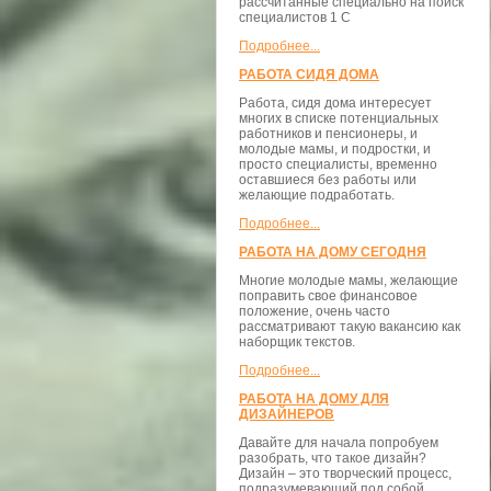
рассчитанные специально на поиск
специалистов 1 С
Подробнее...
РАБОТА СИДЯ ДОМА
Работа, сидя дома интересует
многих в списке потенциальных
работников и пенсионеры, и
молодые мамы, и подростки, и
просто специалисты, временно
оставшиеся без работы или
желающие подработать.
Подробнее...
РАБОТА НА ДОМУ СЕГОДНЯ
Многие молодые мамы, желающие
поправить свое финансовое
положение, очень часто
рассматривают такую вакансию как
наборщик текстов.
Подробнее...
РАБОТА НА ДОМУ ДЛЯ
ДИЗАЙНЕРОВ
Давайте для начала попробуем
разобрать, что такое дизайн?
Дизайн – это творческий процесс,
подразумевающий под собой