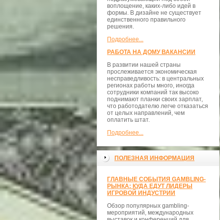
воплощение, каких-либо идей в
формы. В дизайне не существует
единственного правильного
решения.
Подробнее...
РАБОТА НА ДОМУ ВАКАНСИИ
В развитии нашей страны
прослеживается экономическая
несправедливость: в центральных
регионах работы много, иногда
сотрудники компаний так высоко
поднимают планки своих зарплат,
что работодателю легче отказаться
от целых направлений, чем
оплатить штат.
Подробнее...
ПОЛЕЗНАЯ ИНФОРМАЦИЯ
ГЛАВНЫЕ СОБЫТИЯ GAMBLING-
РЫНКА: КУДА ЕДУТ ЛИДЕРЫ
ИГРОВОЙ ИНДУСТРИИ
Обзор популярных gambling-
мероприятий, международных
выставок и конференций для