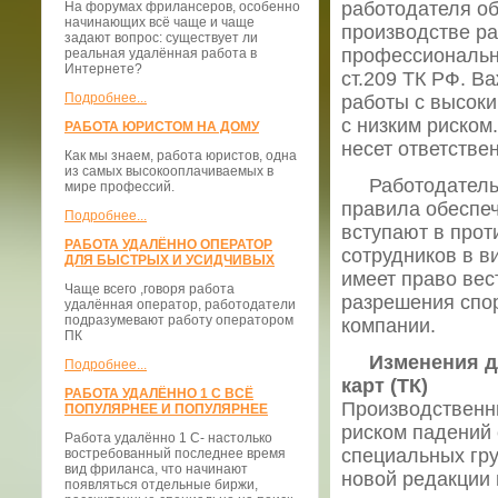
работодателя об
На форумах фрилансеров, особенно
начинающих всё чаще и чаще
производстве ра
задают вопрос: существует ли
профессиональны
реальная удалённая работа в
Интернете?
ст.209 ТК РФ. В
Подробнее...
работы с высоки
с низким риском
РАБОТА ЮРИСТОМ НА ДОМУ
несет ответстве
Как мы знаем, работа юристов, одна
из самых высокооплачиваемых в
Работодатель в
мире профессий.
правила обеспеч
Подробнее...
вступают в прот
РАБОТА УДАЛЁННО ОПЕРАТОР
сотрудников в в
ДЛЯ БЫСТРЫХ И УСИДЧИВЫХ
имеет право вес
Чаще всего ,говоря работа
разрешения спор
удалённая оператор, работодатели
подразумевают работу оператором
компании.
ПК
Изменения дл
Подробнее...
карт (ТК)
РАБОТА УДАЛЁННО 1 С ВСЁ
Производственн
ПОПУЛЯРНЕЕ И ПОПУЛЯРНЕЕ
риском падений 
Работа удалённо 1 С- настолько
специальных гру
востребованный последнее время
вид фриланса, что начинают
новой редакции 
появляться отдельные биржи,