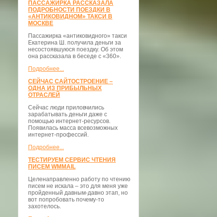
ПАССАЖИРКА РАССКАЗАЛА
ПОДРОБНОСТИ ПОЕЗДКИ В
«АНТИКОВИДНОМ» ТАКСИ В
МОСКВЕ
Пассажирка «антиковидного» такси
Екатерина Ш. получила деньги за
несостоявшуюся поездку. Об этом
она рассказала в беседе с «360».
Подробнее...
СЕЙЧАС САЙТОСТРОЕНИЕ –
ОДНА ИЗ ПРИБЫЛЬНЫХ
ОТРАСЛЕЙ
Сейчас люди приловчились
зарабатывать деньги даже с
помощью интернет-ресурсов.
Появилась масса всевозможных
интернет-профессий.
Подробнее...
ТЕСТИРУЕМ СЕРВИС ЧТЕНИЯ
ПИСЕМ WMMAIL
Целенаправленно работу по чтению
писем не искала – это для меня уже
пройденный давным-давно этап, но
вот попробовать почему-то
захотелось.