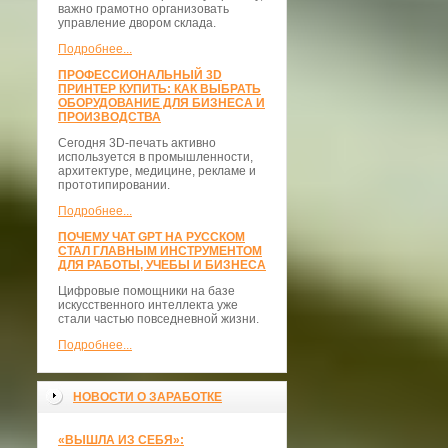
важно грамотно организовать
управление двором склада.
Подробнее...
ПРОФЕССИОНАЛЬНЫЙ 3D
ПРИНТЕР КУПИТЬ: КАК ВЫБРАТЬ
ОБОРУДОВАНИЕ ДЛЯ БИЗНЕСА И
ПРОИЗВОДСТВА
Сегодня 3D-печать активно
используется в промышленности,
архитектуре, медицине, рекламе и
прототипировании.
Подробнее...
ПОЧЕМУ ЧАТ GPT НА РУССКОМ
СТАЛ ГЛАВНЫМ ИНСТРУМЕНТОМ
ДЛЯ РАБОТЫ, УЧЕБЫ И БИЗНЕСА
Цифровые помощники на базе
искусственного интеллекта уже
стали частью повседневной жизни.
Подробнее...
НОВОСТИ О ЗАРАБОТКЕ
«ВЫШЛА ИЗ СЕБЯ»: