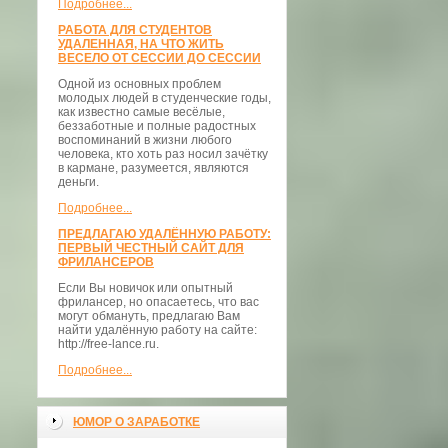
Подробнее...
РАБОТА ДЛЯ СТУДЕНТОВ
УДАЛЕННАЯ, НА ЧТО ЖИТЬ
ВЕСЕЛО ОТ СЕССИИ ДО СЕССИИ
Одной из основных проблем
молодых людей в студенческие годы,
как известно самые весёлые,
беззаботные и полные радостных
воспоминаний в жизни любого
человека, кто хоть раз носил зачётку
в кармане, разумеется, являются
деньги.
Подробнее...
ПРЕДЛАГАЮ УДАЛЁННУЮ РАБОТУ:
ПЕРВЫЙ ЧЕСТНЫЙ САЙТ ДЛЯ
ФРИЛАНСЕРОВ
Если Вы новичок или опытный
фрилансер, но опасаетесь, что вас
могут обмануть, предлагаю Вам
найти удалённую работу на сайте:
http://free-lance.ru.
Подробнее...
ЮМОР О ЗАРАБОТКЕ