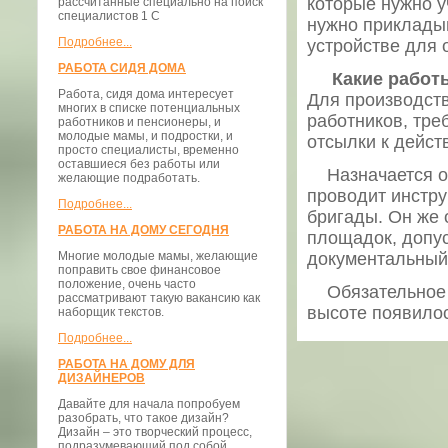
которые нужно у
рассчитанные специально на поиск
специалистов 1 С
нужно прикладыв
Подробнее...
устройстве для 
РАБОТА СИДЯ ДОМА
Какие работ
Работа, сидя дома интересует
Для производств
многих в списке потенциальных
работников, тре
работников и пенсионеры, и
молодые мамы, и подростки, и
отсылки к дейс
просто специалисты, временно
оставшиеся без работы или
Назначается от
желающие подработать.
проводит инстру
Подробнее...
бригады. Он же 
РАБОТА НА ДОМУ СЕГОДНЯ
площадок, допу
Многие молодые мамы, желающие
документальный 
поправить свое финансовое
положение, очень часто
Обязательное т
рассматривают такую вакансию как
высоте появилос
наборщик текстов.
Подробнее...
РАБОТА НА ДОМУ ДЛЯ
ДИЗАЙНЕРОВ
Давайте для начала попробуем
разобрать, что такое дизайн?
Дизайн – это творческий процесс,
подразумевающий под собой