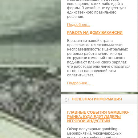
воплощение, каких-либо идей в
формы. В дизайне не существует
единственного правильного
решения.
Подробнее...
РАБОТА НА ДОМУ ВАКАНСИИ
В развитии нашей страны
прослеживается экономическая
несправедливость: в центральных
регионах работы много, иногда
сотрудники компаний так высоко
поднимают планки своих зарплат,
что работодателю легче отказаться
от целых направлений, чем
оплатить штат.
Подробнее...
ПОЛЕЗНАЯ ИНФОРМАЦИЯ
ГЛАВНЫЕ СОБЫТИЯ GAMBLING-
РЫНКА: КУДА ЕДУТ ЛИДЕРЫ
ИГРОВОЙ ИНДУСТРИИ
Обзор популярных gambling-
мероприятий, международных
выставок и конференций для