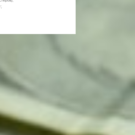
стеров);
;