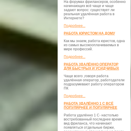
На форумах фрилансеров, особенно
начинающих всё чаще и чаще
задают вопрос: существует ли
реальная удалённая работа в
Интернете?
Подробнее...
РАБОТА ЮРИСТОМ НА ДОМУ
Как мы знаем, работа юристов, одна
из самых высокооплачиваемых в
мире профессий.
Подробнее...
РАБОТА УДАЛЁННО ОПЕРАТОР
ДЛЯ БЫСТРЫХ И УСИДЧИВЫХ
Чаще всего ,говоря работа
удалённая оператор, работодатели
подразумевают работу оператором
ПК
Подробнее...
РАБОТА УДАЛЁННО 1 С ВСЁ
ПОПУЛЯРНЕЕ И ПОПУЛЯРНЕЕ
Работа удалённо 1 С- настолько
востребованный последнее время
вид фриланса, что начинают
появляться отдельные биржи,