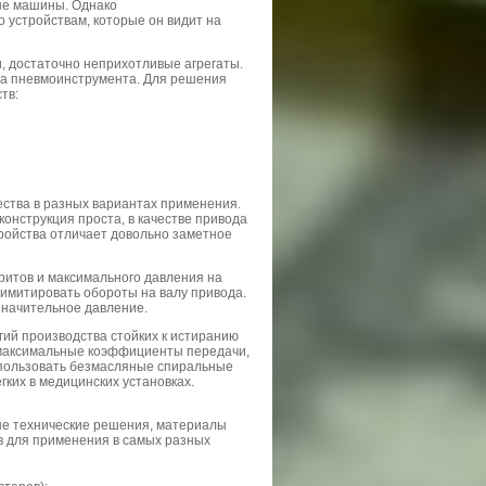
ые машины. Однако
 устройствам, которые он видит на
 достаточно неприхотливые агрегаты.
ода пневмоинструмента. Для решения
тв:
ства в разных вариантах применения.
онструкция проста, в качестве привода
тройства отличает довольно заметное
итов и максимального давления на
имитировать обороты на валу привода.
значительное давление.
ий производства стойких к истиранию
 максимальные коэффициенты передачи,
спользовать безмасляные спиральные
гких в медицинских установках.
е технические решения, материалы
ов для применения в самых разных