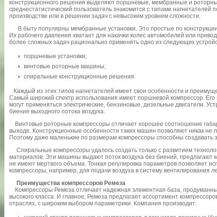
конструкционного решения выделяют поршневые, мембранные и роторн
среднестатистический пользователь знакомится с типами нагнетателей по
производстве или в решении задач с невысоким уровнем сложности.
В быту популярны мембранные установки. Это простые по конструкции,
Их рабочего давления хватает для накачки колес автомобилей или прив
более сложных задач рационально применять одно из следующих устройс
поршневые установки;
винтовые роторные машины;
спиральные конструкционные решения.
Каждый из этих типов нагнетателей имеет свои особенности и преимуще
Самый широкий спектр использования имеет поршневой компрессор. Его к
могут применяться электрические, бензиновые, дизельные двигатели. Ус
биение выходного потока воздуха.
Винтовые роторные компрессоры отличает хорошее соотношение габар
выходе. Конструкционные особенности таких машин позволяют никак не л
Поэтому даже маленькие по размерам компрессоры способны создавать 
Спиральные компрессоры удалось создать только с развитием технолог
материалов. Эти машины выдают поток воздуха без биений, предлагают
не имеют мертвого объема. Тонкая регулировка параметров позволяет и
компрессоры, например, для подачи воздуха в систему вентилирования ле
Преимущества компрессоров Ремеза
Компрессоры Ремеза отличает надежная элементная база, продуманны
высокого класса. И главное, Ремеза предлагает ассортимент компрессор
отраслях, с широким выбором параметрики. Компания производит: