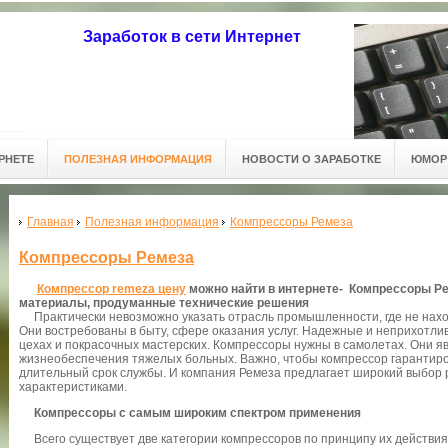
Заработок в сети Интернет
РНЕТЕ
ПОЛЕЗНАЯ ИНФОРМАЦИЯ
НОВОСТИ О ЗАРАБОТКЕ
ЮМОР 
Главная
Полезная информация
Компрессоры Ремеза
Компрессоры Ремеза
Компрессор remeza цену
можно найти в интернете- Компрессоры Ре
материалы, продуманные технические решения
Практически невозможно указать отрасль промышленности, где не нахо
Они востребованы в быту, сфере оказания услуг. Надежные и неприхотли
цехах и покрасочных мастерских. Компрессоры нужны в самолетах. Они я
жизнеобеспечения тяжелых больных. Важно, чтобы компрессор гарантиро
длительный срок службы. И компания Ремеза предлагает широкий выбор 
характеристиками.
Компрессоры с самым широким спектром применения
Всего существует две категории компрессоров по принципу их действия