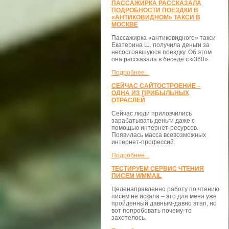
ПАССАЖИРКА РАССКАЗАЛА
ПОДРОБНОСТИ ПОЕЗДКИ В
«АНТИКОВИДНОМ» ТАКСИ В
МОСКВЕ
Пассажирка «антиковидного» такси
Екатерина Ш. получила деньги за
несостоявшуюся поездку. Об этом
она рассказала в беседе с «360».
Подробнее...
СЕЙЧАС САЙТОСТРОЕНИЕ –
ОДНА ИЗ ПРИБЫЛЬНЫХ
ОТРАСЛЕЙ
Сейчас люди приловчились
зарабатывать деньги даже с
помощью интернет-ресурсов.
Появилась масса всевозможных
интернет-профессий.
Подробнее...
ТЕСТИРУЕМ СЕРВИС ЧТЕНИЯ
ПИСЕМ WMMAIL
Целенаправленно работу по чтению
писем не искала – это для меня уже
пройденный давным-давно этап, но
вот попробовать почему-то
захотелось.