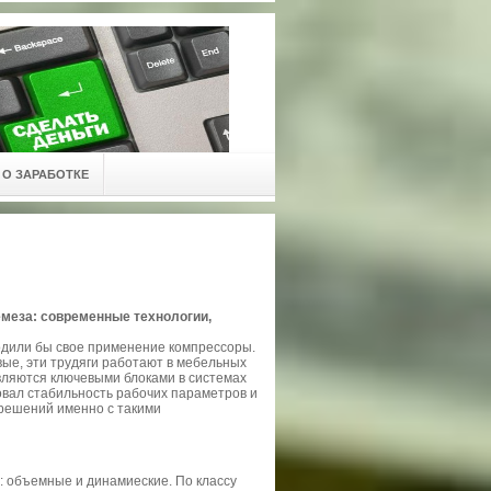
О ЗАРАБОТКЕ
меза: современные технологии,
дили бы свое применение компрессоры.
вые, эти трудяги работают в мебельных
вляются ключевыми блоками в системах
вал стабильность рабочих параметров и
решений именно с такими
: объемные и динамиеские. По классу