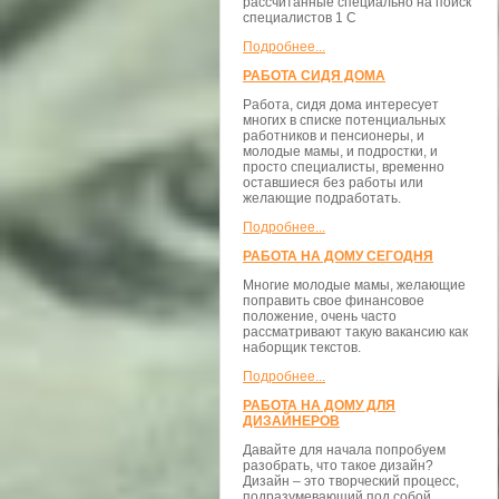
рассчитанные специально на поиск
специалистов 1 С
Подробнее...
РАБОТА СИДЯ ДОМА
Работа, сидя дома интересует
многих в списке потенциальных
работников и пенсионеры, и
молодые мамы, и подростки, и
просто специалисты, временно
оставшиеся без работы или
желающие подработать.
Подробнее...
РАБОТА НА ДОМУ СЕГОДНЯ
Многие молодые мамы, желающие
поправить свое финансовое
положение, очень часто
рассматривают такую вакансию как
наборщик текстов.
Подробнее...
РАБОТА НА ДОМУ ДЛЯ
ДИЗАЙНЕРОВ
Давайте для начала попробуем
разобрать, что такое дизайн?
Дизайн – это творческий процесс,
подразумевающий под собой