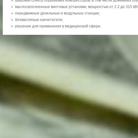
широкий спектр поршневых компрессоров, в том числе дожимных (бу
маслозаполненные винтовые установки, мощностью от 2.2 до 315 кВт
передвижные дизельные и модульные станции;
безмасляные нагнетатели;
решения для применения в медицинской сфере.