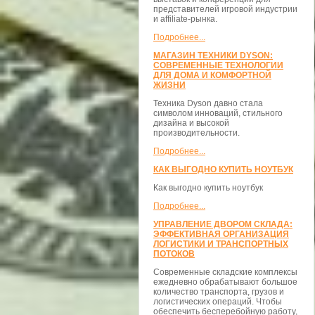
представителей игровой индустрии
и affiliate-рынка.
Подробнее...
МАГАЗИН ТЕХНИКИ DYSON:
СОВРЕМЕННЫЕ ТЕХНОЛОГИИ
ДЛЯ ДОМА И КОМФОРТНОЙ
ЖИЗНИ
Техника Dyson давно стала
символом инноваций, стильного
дизайна и высокой
производительности.
Подробнее...
КАК ВЫГОДНО КУПИТЬ НОУТБУК
Как выгодно купить ноутбук
Подробнее...
УПРАВЛЕНИЕ ДВОРОМ СКЛАДА:
ЭФФЕКТИВНАЯ ОРГАНИЗАЦИЯ
ЛОГИСТИКИ И ТРАНСПОРТНЫХ
ПОТОКОВ
Современные складские комплексы
ежедневно обрабатывают большое
количество транспорта, грузов и
логистических операций. Чтобы
обеспечить бесперебойную работу,