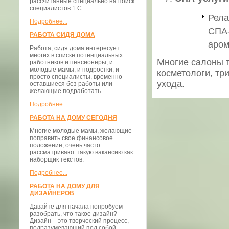
рассчитанные специально на поиск
специалистов 1 С
Рела
Подробнее...
СПА-
РАБОТА СИДЯ ДОМА
аром
Работа, сидя дома интересует
многих в списке потенциальных
Многие салоны 
работников и пенсионеры, и
молодые мамы, и подростки, и
косметологи, тр
просто специалисты, временно
ухода.
оставшиеся без работы или
желающие подработать.
Подробнее...
РАБОТА НА ДОМУ СЕГОДНЯ
Многие молодые мамы, желающие
поправить свое финансовое
положение, очень часто
рассматривают такую вакансию как
наборщик текстов.
Подробнее...
РАБОТА НА ДОМУ ДЛЯ
ДИЗАЙНЕРОВ
Давайте для начала попробуем
разобрать, что такое дизайн?
Дизайн – это творческий процесс,
подразумевающий под собой