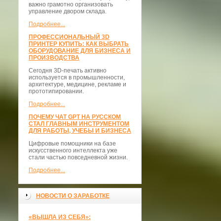
важно грамотно организовать
управление двором склада.
Подробнее...
ПРОФЕССИОНАЛЬНЫЙ 3D
ПРИНТЕР КУПИТЬ: КАК ВЫБРАТЬ
ОБОРУДОВАНИЕ ДЛЯ БИЗНЕСА И
ПРОИЗВОДСТВА
Сегодня 3D-печать активно
используется в промышленности,
архитектуре, медицине, рекламе и
прототипировании.
Подробнее...
ПОЧЕМУ ЧАТ GPT НА РУССКОМ
СТАЛ ГЛАВНЫМ ИНСТРУМЕНТОМ
ДЛЯ РАБОТЫ, УЧЕБЫ И БИЗНЕСА
Цифровые помощники на базе
искусственного интеллекта уже
стали частью повседневной жизни.
Подробнее...
НОВОСТИ О ЗАРАБОТКЕ
«ВЫШЛА ИЗ СЕБЯ»: