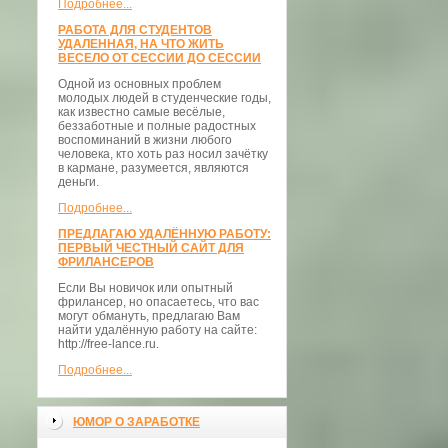
Подробнее...
РАБОТА ДЛЯ СТУДЕНТОВ
УДАЛЕННАЯ, НА ЧТО ЖИТЬ
ВЕСЕЛО ОТ СЕССИИ ДО СЕССИИ
Одной из основных проблем
молодых людей в студенческие годы,
как известно самые весёлые,
беззаботные и полные радостных
воспоминаний в жизни любого
человека, кто хоть раз носил зачётку
в кармане, разумеется, являются
деньги.
Подробнее...
ПРЕДЛАГАЮ УДАЛЁННУЮ РАБОТУ:
ПЕРВЫЙ ЧЕСТНЫЙ САЙТ ДЛЯ
ФРИЛАНСЕРОВ
Если Вы новичок или опытный
фрилансер, но опасаетесь, что вас
могут обмануть, предлагаю Вам
найти удалённую работу на сайте:
http://free-lance.ru.
Подробнее...
ЮМОР О ЗАРАБОТКЕ