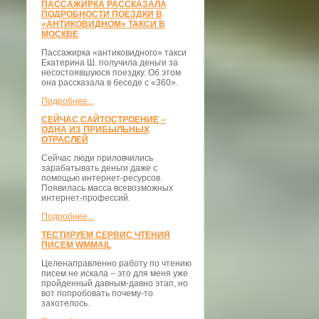
ПАССАЖИРКА РАССКАЗАЛА
ПОДРОБНОСТИ ПОЕЗДКИ В
«АНТИКОВИДНОМ» ТАКСИ В
МОСКВЕ
Пассажирка «антиковидного» такси
Екатерина Ш. получила деньги за
несостоявшуюся поездку. Об этом
она рассказала в беседе с «360».
Подробнее...
СЕЙЧАС САЙТОСТРОЕНИЕ –
ОДНА ИЗ ПРИБЫЛЬНЫХ
ОТРАСЛЕЙ
Сейчас люди приловчились
зарабатывать деньги даже с
помощью интернет-ресурсов.
Появилась масса всевозможных
интернет-профессий.
Подробнее...
ТЕСТИРУЕМ СЕРВИС ЧТЕНИЯ
ПИСЕМ WMMAIL
Целенаправленно работу по чтению
писем не искала – это для меня уже
пройденный давным-давно этап, но
вот попробовать почему-то
захотелось.