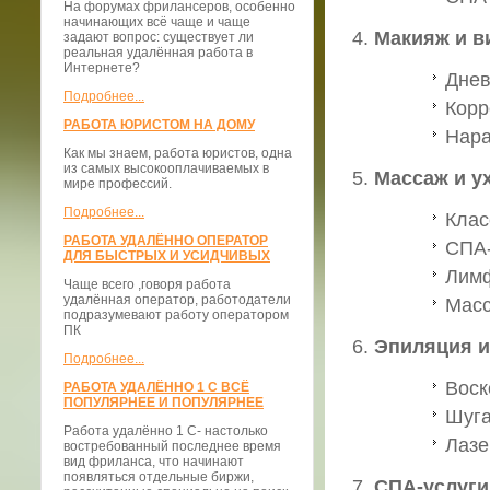
На форумах фрилансеров, особенно
начинающих всё чаще и чаще
Макияж и в
задают вопрос: существует ли
реальная удалённая работа в
Интернете?
Днев
Подробнее...
Корр
РАБОТА ЮРИСТОМ НА ДОМУ
Нара
Как мы знаем, работа юристов, одна
из самых высокооплачиваемых в
Массаж и у
мире профессий.
Подробнее...
Клас
РАБОТА УДАЛЁННО ОПЕРАТОР
СПА-
ДЛЯ БЫСТРЫХ И УСИДЧИВЫХ
Лим
Чаще всего ,говоря работа
удалённая оператор, работодатели
Масс
подразумевают работу оператором
ПК
Эпиляция и
Подробнее...
Воск
РАБОТА УДАЛЁННО 1 С ВСЁ
ПОПУЛЯРНЕЕ И ПОПУЛЯРНЕЕ
Шуга
Работа удалённо 1 С- настолько
Лазе
востребованный последнее время
вид фриланса, что начинают
появляться отдельные биржи,
СПА-услуги