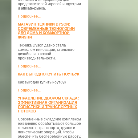
представителей игровой индустрии
и affiliate-рынка.
Подробнее...
МАГАЗИН ТЕХНИКИ DYSON:
СОВРЕМЕННЫЕ ТЕХНОЛОГИИ
ДЛЯ ДОМА И КОМФОРТНОЙ
ЖИЗНИ
Техника Dyson давно стала
символом инноваций, стильного
дизайна и высокой
производительности.
Подробнее...
КАК ВЫГОДНО КУПИТЬ НОУТБУК
Как выгодно купить ноутбук
Подробнее...
УПРАВЛЕНИЕ ДВОРОМ СКЛАДА:
ЭФФЕКТИВНАЯ ОРГАНИЗАЦИЯ
ЛОГИСТИКИ И ТРАНСПОРТНЫХ
ПОТОКОВ
Современные складские комплексы
ежедневно обрабатывают большое
количество транспорта, грузов и
логистических операций. Чтобы
обеспечить бесперебойную работу,