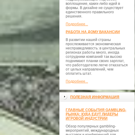
воплощение, каких-либо идей в
формы. В дизайне не существует
единственного правильного
решения.
Подробнее...
РАБОТА НА ДОМУ ВАКАНСИИ
В развитии нашей страны
прослеживается экономическая
несправедливость: в центральных
регионах работы много, иногда
сотрудники компаний так высоко
поднимают планки своих зарплат,
что работодателю легче отказаться
от целых направлений, чем
оплатить штат.
Подробнее...
ПОЛЕЗНАЯ ИНФОРМАЦИЯ
ГЛАВНЫЕ СОБЫТИЯ GAMBLING-
РЫНКА: КУДА ЕДУТ ЛИДЕРЫ
ИГРОВОЙ ИНДУСТРИИ
Обзор популярных gambling-
мероприятий, международных
выставок и конференций для