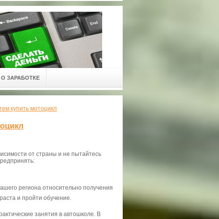
О ЗАРАБОТКЕ
атем купить мотоцикл
тоцикл
висимости от страны и не пытайтесь
предпринять:
вашего региона относительно получения
раста и пройти обучение.
рактические занятия в автошколе. В