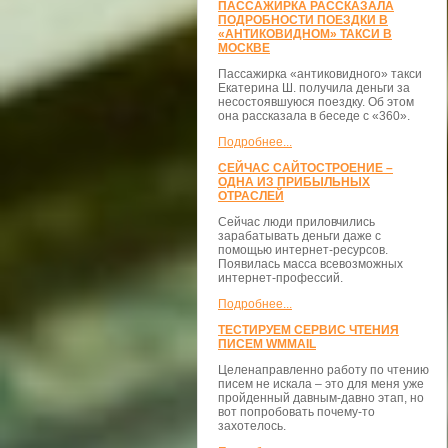
ПАССАЖИРКА РАССКАЗАЛА
ПОДРОБНОСТИ ПОЕЗДКИ В
«АНТИКОВИДНОМ» ТАКСИ В
МОСКВЕ
Пассажирка «антиковидного» такси
Екатерина Ш. получила деньги за
несостоявшуюся поездку. Об этом
она рассказала в беседе с «360».
Подробнее...
СЕЙЧАС САЙТОСТРОЕНИЕ –
ОДНА ИЗ ПРИБЫЛЬНЫХ
ОТРАСЛЕЙ
Сейчас люди приловчились
зарабатывать деньги даже с
помощью интернет-ресурсов.
Появилась масса всевозможных
интернет-профессий.
Подробнее...
ТЕСТИРУЕМ СЕРВИС ЧТЕНИЯ
ПИСЕМ WMMAIL
Целенаправленно работу по чтению
писем не искала – это для меня уже
пройденный давным-давно этап, но
вот попробовать почему-то
захотелось.