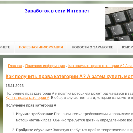
Заработок в сети Интернет
РНЕТЕ
ПОЛЕЗНАЯ ИНФОРМАЦИЯ
НОВОСТИ О ЗАРАБОТКЕ
ЮМОР 
Главная
Полезная информация
Как получить права категории А? А з
Как получить права категории А? А затем купить мо
15.11.2023
Получение прав категории А и покупка мотоцикла может различаться в за
Купить права категории А
. В общем случае, вот шаги, которые вы можете 
Получение прав категории А:
Изучите требования:
Познакомьтесь с требованиями и правилами 
мотоциклетных прав. Обычно требуется достичь определенного воз
Пройдите обучение:
Зачастую требуется пройти теоретические и п