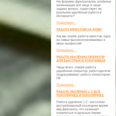
На форумах фрилансеров, особенно
начинающих всё чаще и чаще
задают вопрос: существует ли
реальная удалённая работа в
Интернете?
Подробнее...
РАБОТА ЮРИСТОМ НА ДОМУ
Как мы знаем, работа юристов, одна
из самых высокооплачиваемых в
мире профессий.
Подробнее...
РАБОТА УДАЛЁННО ОПЕРАТОР
ДЛЯ БЫСТРЫХ И УСИДЧИВЫХ
Чаще всего ,говоря работа
удалённая оператор, работодатели
подразумевают работу оператором
ПК
Подробнее...
РАБОТА УДАЛЁННО 1 С ВСЁ
ПОПУЛЯРНЕЕ И ПОПУЛЯРНЕЕ
Работа удалённо 1 С- настолько
востребованный последнее время
вид фриланса, что начинают
появляться отдельные биржи,