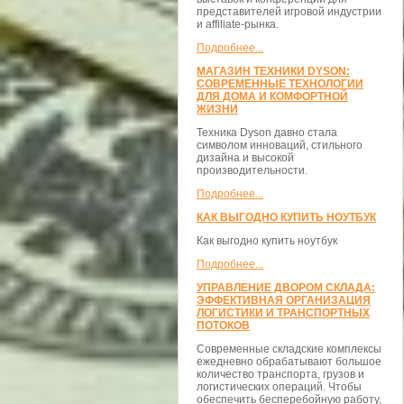
представителей игровой индустрии
и affiliate-рынка.
Подробнее...
МАГАЗИН ТЕХНИКИ DYSON:
СОВРЕМЕННЫЕ ТЕХНОЛОГИИ
ДЛЯ ДОМА И КОМФОРТНОЙ
ЖИЗНИ
Техника Dyson давно стала
символом инноваций, стильного
дизайна и высокой
производительности.
Подробнее...
КАК ВЫГОДНО КУПИТЬ НОУТБУК
Как выгодно купить ноутбук
Подробнее...
УПРАВЛЕНИЕ ДВОРОМ СКЛАДА:
ЭФФЕКТИВНАЯ ОРГАНИЗАЦИЯ
ЛОГИСТИКИ И ТРАНСПОРТНЫХ
ПОТОКОВ
Современные складские комплексы
ежедневно обрабатывают большое
количество транспорта, грузов и
логистических операций. Чтобы
обеспечить бесперебойную работу,