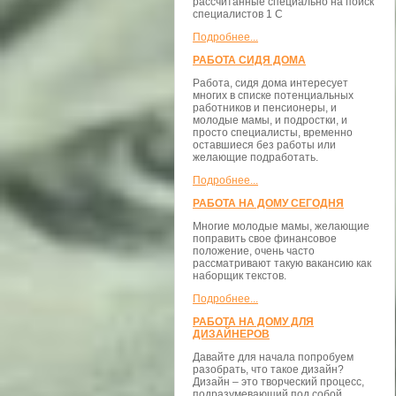
рассчитанные специально на поиск
специалистов 1 С
Подробнее...
РАБОТА СИДЯ ДОМА
Работа, сидя дома интересует
многих в списке потенциальных
работников и пенсионеры, и
молодые мамы, и подростки, и
просто специалисты, временно
оставшиеся без работы или
желающие подработать.
Подробнее...
РАБОТА НА ДОМУ СЕГОДНЯ
Многие молодые мамы, желающие
поправить свое финансовое
положение, очень часто
рассматривают такую вакансию как
наборщик текстов.
Подробнее...
РАБОТА НА ДОМУ ДЛЯ
ДИЗАЙНЕРОВ
Давайте для начала попробуем
разобрать, что такое дизайн?
Дизайн – это творческий процесс,
подразумевающий под собой