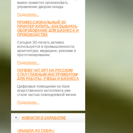
важно грамотно организовать
управление двором склада.
Подробнее...
ПРОФЕССИОНАЛЬНЫЙ 3D
ПРИНТЕР КУПИТЬ: КАК ВЫБРАТЬ
ОБОРУДОВАНИЕ ДЛЯ БИЗНЕСА И
ПРОИЗВОДСТВА
Сегодня 3D-печать активно
используется в промышленности,
архитектуре, медицине, рекламе и
прототипировании.
Подробнее...
ПОЧЕМУ ЧАТ GPT НА РУССКОМ
СТАЛ ГЛАВНЫМ ИНСТРУМЕНТОМ
ДЛЯ РАБОТЫ, УЧЕБЫ И БИЗНЕСА
Цифровые помощники на базе
искусственного интеллекта уже
стали частью повседневной жизни.
Подробнее...
НОВОСТИ О ЗАРАБОТКЕ
«ВЫШЛА ИЗ СЕБЯ»: