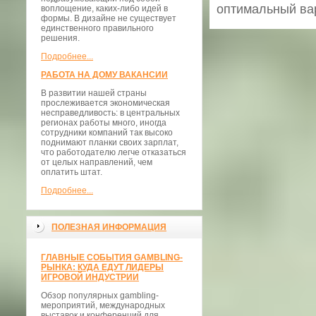
оптимальный вар
воплощение, каких-либо идей в
формы. В дизайне не существует
единственного правильного
решения.
Подробнее...
РАБОТА НА ДОМУ ВАКАНСИИ
В развитии нашей страны
прослеживается экономическая
несправедливость: в центральных
регионах работы много, иногда
сотрудники компаний так высоко
поднимают планки своих зарплат,
что работодателю легче отказаться
от целых направлений, чем
оплатить штат.
Подробнее...
ПОЛЕЗНАЯ ИНФОРМАЦИЯ
ГЛАВНЫЕ СОБЫТИЯ GAMBLING-
РЫНКА: КУДА ЕДУТ ЛИДЕРЫ
ИГРОВОЙ ИНДУСТРИИ
Обзор популярных gambling-
мероприятий, международных
выставок и конференций для