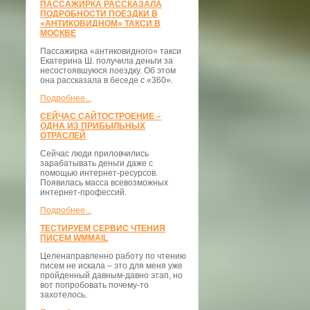
ПАССАЖИРКА РАССКАЗАЛА
ПОДРОБНОСТИ ПОЕЗДКИ В
«АНТИКОВИДНОМ» ТАКСИ В
МОСКВЕ
Пассажирка «антиковидного» такси
Екатерина Ш. получила деньги за
несостоявшуюся поездку. Об этом
она рассказала в беседе с «360».
Подробнее...
СЕЙЧАС САЙТОСТРОЕНИЕ –
ОДНА ИЗ ПРИБЫЛЬНЫХ
ОТРАСЛЕЙ
Сейчас люди приловчились
зарабатывать деньги даже с
помощью интернет-ресурсов.
Появилась масса всевозможных
интернет-профессий.
Подробнее...
ТЕСТИРУЕМ СЕРВИС ЧТЕНИЯ
ПИСЕМ WMMAIL
Целенаправленно работу по чтению
писем не искала – это для меня уже
пройденный давным-давно этап, но
вот попробовать почему-то
захотелось.