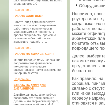
рассчитанные специально на поиск
специалистов 1 С
Оборудовани
Подробнее...
Например, прова
РАБОТА СИДЯ ДОМА
роутера или не д
Работа, сидя дома интересует
когда выключат 
многих в списке потенциальных
работают по ва
работников и пенсионеры, и
молодые мамы, и подростки, и
можете отфильтр
просто специалисты, временно
абонентской пла
оставшиеся без работы или
желающие подработать.
почитать отзывы
подходящего пос
Подробнее...
РАБОТА НА ДОМУ СЕГОДНЯ
Далее, выберите
Многие молодые мамы, желающие
нажмите кнопку 
поправить свое финансовое
представлены п
положение, очень часто
рассматривают такую вакансию как
бесплатно.
наборщик текстов.
Как правило, на
Подробнее...
хорошая, пинг 
РАБОТА НА ДОМУ ДЛЯ
связано с отсут
ДИЗАЙНЕРОВ
или из-за выход
Давайте для начала попробуем
серверу напряму
разобрать, что такое дизайн?
Дизайн – это творческий процесс,
становятся и ва
подразумевающий под собой