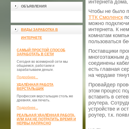
интернета дома,
ОБЪЯВЛЕНИЯ
Чтобы не было 
ТТК Смоленск
по
можно подключит
интернета. К не
ВИДЫ ЗАРАБОТКА В
комнатам компью
ИНТЕРНЕТЕ
пользоваться бе
САМЫЙ ПРОСТОЙ СПОСОБ
Поставщики пров
ЗАРАБОТАТЬ В СЕТИ
многоэтажным д
Сегодня во всемирной сети мы
соединены кабе
общаемся, работаем и
есть главная се
зарабатываем деньги.
на чердаке тяну
Подробнее...
Провайдер прово
УДАЛЁННАЯ РАБОТА
ВЕРСТАЛЬЩИК
этом процесс по
вставить в сете
Профессия верстальщик столь же
древняя, как печать.
роутера. Сотруд
Подробнее...
устройстве и о
роутер, т.к. поя
РЕАЛЬНАЯ УДАЛЁННАЯ РАБОТА,
ИЛИ КАК НЕ ПОТРАТИТЬ ВРЕМЯ И
НЕРВЫ НАПРАСНО