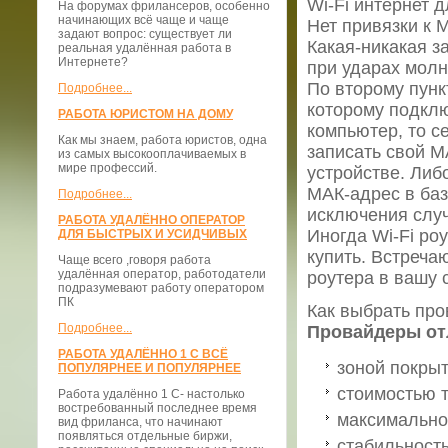
Wi-Fi интернет 
На форумах фрилансеров, особенно
начинающих всё чаще и чаще
Нет привязки к
задают вопрос: существует ли
Какая-никакая з
реальная удалённая работа в
Интернете?
при ударах мол
По второму пунк
Подробнее...
которому подклю
РАБОТА ЮРИСТОМ НА ДОМУ
компьютер, то се
Как мы знаем, работа юристов, одна
записать свой M
из самых высокооплачиваемых в
мире профессий.
устройстве. Либ
МАК-адрес в ба
Подробнее...
исключения случ
РАБОТА УДАЛЁННО ОПЕРАТОР
Иногда Wi-Fi ро
ДЛЯ БЫСТРЫХ И УСИДЧИВЫХ
купить. Встреча
Чаще всего ,говоря работа
удалённая оператор, работодатели
роутера в вашу 
подразумевают работу оператором
ПК
Как выбрать пр
Подробнее...
Провайдеры от
РАБОТА УДАЛЁННО 1 С ВСЁ
зоной покры
ПОПУЛЯРНЕЕ И ПОПУЛЯРНЕЕ
стоимостью 
Работа удалённо 1 С- настолько
востребованный последнее время
максимально
вид фриланса, что начинают
появляться отдельные биржи,
стабильност