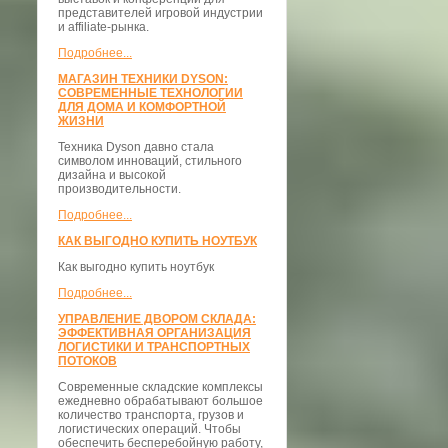
представителей игровой индустрии
и affiliate-рынка.
Подробнее...
МАГАЗИН ТЕХНИКИ DYSON:
СОВРЕМЕННЫЕ ТЕХНОЛОГИИ
ДЛЯ ДОМА И КОМФОРТНОЙ
ЖИЗНИ
Техника Dyson давно стала
символом инноваций, стильного
дизайна и высокой
производительности.
Подробнее...
КАК ВЫГОДНО КУПИТЬ НОУТБУК
Как выгодно купить ноутбук
Подробнее...
УПРАВЛЕНИЕ ДВОРОМ СКЛАДА:
ЭФФЕКТИВНАЯ ОРГАНИЗАЦИЯ
ЛОГИСТИКИ И ТРАНСПОРТНЫХ
ПОТОКОВ
Современные складские комплексы
ежедневно обрабатывают большое
количество транспорта, грузов и
логистических операций. Чтобы
обеспечить бесперебойную работу,