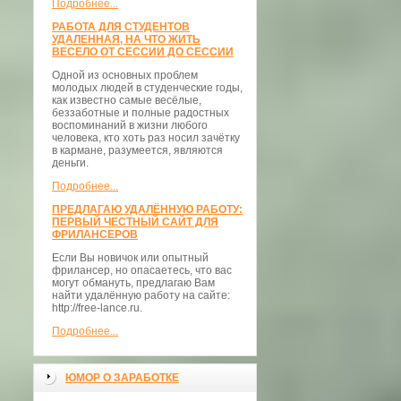
Подробнее...
РАБОТА ДЛЯ СТУДЕНТОВ
УДАЛЕННАЯ, НА ЧТО ЖИТЬ
ВЕСЕЛО ОТ СЕССИИ ДО СЕССИИ
Одной из основных проблем
молодых людей в студенческие годы,
как известно самые весёлые,
беззаботные и полные радостных
воспоминаний в жизни любого
человека, кто хоть раз носил зачётку
в кармане, разумеется, являются
деньги.
Подробнее...
ПРЕДЛАГАЮ УДАЛЁННУЮ РАБОТУ:
ПЕРВЫЙ ЧЕСТНЫЙ САЙТ ДЛЯ
ФРИЛАНСЕРОВ
Если Вы новичок или опытный
фрилансер, но опасаетесь, что вас
могут обмануть, предлагаю Вам
найти удалённую работу на сайте:
http://free-lance.ru.
Подробнее...
ЮМОР О ЗАРАБОТКЕ