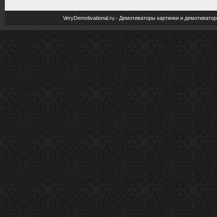
VeryDemotivational.ru - Демотиваторы картинки и демотива