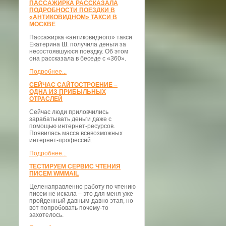
ПАССАЖИРКА РАССКАЗАЛА
ПОДРОБНОСТИ ПОЕЗДКИ В
«АНТИКОВИДНОМ» ТАКСИ В
МОСКВЕ
Пассажирка «антиковидного» такси
Екатерина Ш. получила деньги за
несостоявшуюся поездку. Об этом
она рассказала в беседе с «360».
Подробнее...
СЕЙЧАС САЙТОСТРОЕНИЕ –
ОДНА ИЗ ПРИБЫЛЬНЫХ
ОТРАСЛЕЙ
Сейчас люди приловчились
зарабатывать деньги даже с
помощью интернет-ресурсов.
Появилась масса всевозможных
интернет-профессий.
Подробнее...
ТЕСТИРУЕМ СЕРВИС ЧТЕНИЯ
ПИСЕМ WMMAIL
Целенаправленно работу по чтению
писем не искала – это для меня уже
пройденный давным-давно этап, но
вот попробовать почему-то
захотелось.