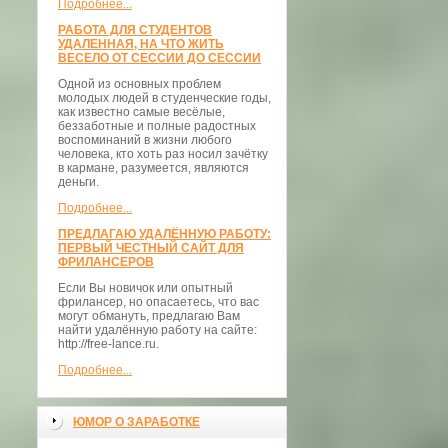
Подробнее...
РАБОТА ДЛЯ СТУДЕНТОВ
УДАЛЕННАЯ, НА ЧТО ЖИТЬ
ВЕСЕЛО ОТ СЕССИИ ДО СЕССИИ
Одной из основных проблем
молодых людей в студенческие годы,
как известно самые весёлые,
беззаботные и полные радостных
воспоминаний в жизни любого
человека, кто хоть раз носил зачётку
в кармане, разумеется, являются
деньги.
Подробнее...
ПРЕДЛАГАЮ УДАЛЁННУЮ РАБОТУ:
ПЕРВЫЙ ЧЕСТНЫЙ САЙТ ДЛЯ
ФРИЛАНСЕРОВ
Если Вы новичок или опытный
фрилансер, но опасаетесь, что вас
могут обмануть, предлагаю Вам
найти удалённую работу на сайте:
http://free-lance.ru.
Подробнее...
ЮМОР О ЗАРАБОТКЕ