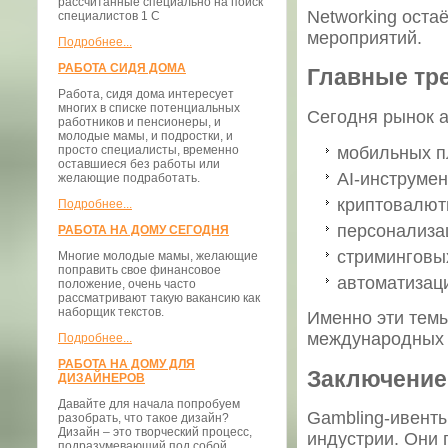
рассчитанные специально на поиск
Networking оста
специалистов 1 С
мероприятий.
Подробнее...
РАБОТА СИДЯ ДОМА
Главные тр
Работа, сидя дома интересует
многих в списке потенциальных
Сегодня рынок а
работников и пенсионеры, и
молодые мамы, и подростки, и
мобильных п
просто специалисты, временно
оставшиеся без работы или
AI-инструмен
желающие подработать.
криптовалют
Подробнее...
персонализац
РАБОТА НА ДОМУ СЕГОДНЯ
стриминговы
Многие молодые мамы, желающие
поправить свое финансовое
автоматизац
положение, очень часто
рассматривают такую вакансию как
наборщик текстов.
Именно эти темы
международных 
Подробнее...
РАБОТА НА ДОМУ ДЛЯ
Заключение
ДИЗАЙНЕРОВ
Давайте для начала попробуем
Gambling-ивенты
разобрать, что такое дизайн?
Дизайн – это творческий процесс,
индустрии. Они 
подразумевающий под собой