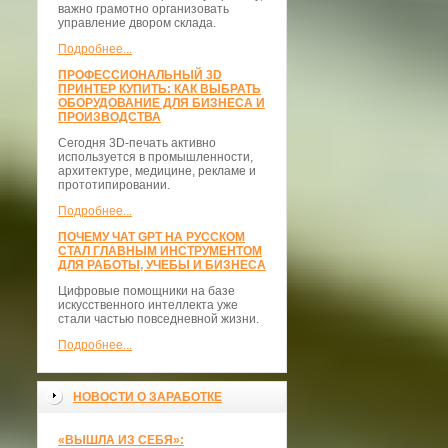
важно грамотно организовать
управление двором склада.
Подробнее...
ПРОФЕССИОНАЛЬНЫЙ 3D
ПРИНТЕР КУПИТЬ: КАК ВЫБРАТЬ
ОБОРУДОВАНИЕ ДЛЯ БИЗНЕСА И
ПРОИЗВОДСТВА
Сегодня 3D-печать активно
используется в промышленности,
архитектуре, медицине, рекламе и
прототипировании.
Подробнее...
ПОЧЕМУ ЧАТ GPT НА РУССКОМ
СТАЛ ГЛАВНЫМ ИНСТРУМЕНТОМ
ДЛЯ РАБОТЫ, УЧЕБЫ И БИЗНЕСА
Цифровые помощники на базе
искусственного интеллекта уже
стали частью повседневной жизни.
Подробнее...
НОВОСТИ О ЗАРАБОТКЕ
«ВЫШЛА ИЗ СЕБЯ»: