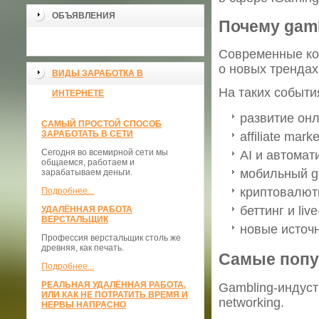
ОБЪЯВЛЕНИЯ
Почему gam
Современные ко
о новых трендах
ВИДЫ ЗАРАБОТКА В
На таких событи
ИНТЕРНЕТЕ
развитие онл
САМЫЙ ПРОСТОЙ СПОСОБ
ЗАРАБОТАТЬ В СЕТИ
affiliate marke
Сегодня во всемирной сети мы
AI и автомат
общаемся, работаем и
мобильный g
зарабатываем деньги.
криптовалют
Подробнее...
беттинг и liv
УДАЛЁННАЯ РАБОТА
ВЕРСТАЛЬЩИК
новые источ
Профессия верстальщик столь же
древняя, как печать.
Самые попу
Подробнее...
РЕАЛЬНАЯ УДАЛЁННАЯ РАБОТА,
Gambling-индус
ИЛИ КАК НЕ ПОТРАТИТЬ ВРЕМЯ И
networking.
НЕРВЫ НАПРАСНО