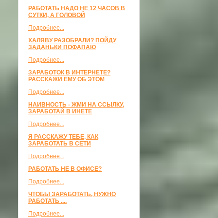
РАБОТАТЬ НАДО НЕ 12 ЧАСОВ В
СУТКИ, А ГОЛОВОЙ
Подробнее...
ХАЛЯВУ РАЗОБРАЛИ? ПОЙДУ
ЗАДАНЬКИ ПОФАПАЮ
Подробнее...
ЗАРАБОТОК В ИНТЕРНЕТЕ?
РАССКАЖИ ЕМУ ОБ ЭТОМ
Подробнее...
НАИВНОСТЬ - ЖМИ НА ССЫЛКУ,
ЗАРАБОТАЙ В ИНЕТЕ
Подробнее...
Я РАССКАЖУ ТЕБЕ, КАК
ЗАРАБОТАТЬ В СЕТИ
Подробнее...
РАБОТАТЬ НЕ В ОФИСЕ?
Подробнее...
ЧТОБЫ ЗАРАБОТАТЬ, НУЖНО
РАБОТАТЬ ....
Подробнее...