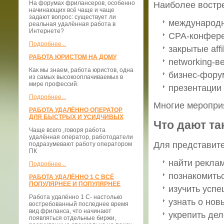
На форумах фрилансеров, особенно
Наиболее востр
начинающих всё чаще и чаще
задают вопрос: существует ли
международн
реальная удалённая работа в
Интернете?
CPA-конфере
Подробнее...
закрытые affi
РАБОТА ЮРИСТОМ НА ДОМУ
networking-в
Как мы знаем, работа юристов, одна
бизнес-фору
из самых высокооплачиваемых в
мире профессий.
презентации
Подробнее...
Многие мероприя
РАБОТА УДАЛЁННО ОПЕРАТОР
ДЛЯ БЫСТРЫХ И УСИДЧИВЫХ
Что дают та
Чаще всего ,говоря работа
удалённая оператор, работодатели
Для представите
подразумевают работу оператором
ПК
найти рекла
Подробнее...
познакомитьс
РАБОТА УДАЛЁННО 1 С ВСЁ
ПОПУЛЯРНЕЕ И ПОПУЛЯРНЕЕ
изучить усп
Работа удалённо 1 С- настолько
узнать о нов
востребованный последнее время
вид фриланса, что начинают
укрепить дел
появляться отдельные биржи,