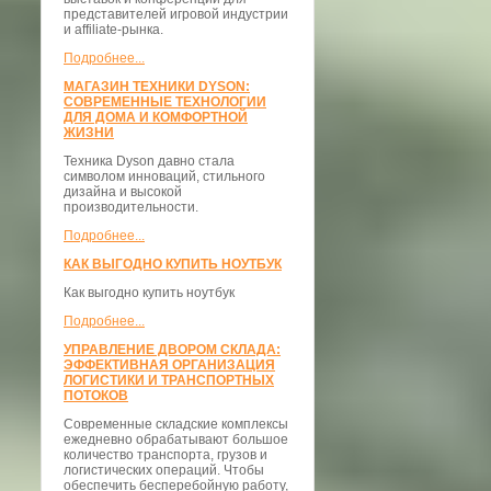
представителей игровой индустрии
и affiliate-рынка.
Подробнее...
МАГАЗИН ТЕХНИКИ DYSON:
СОВРЕМЕННЫЕ ТЕХНОЛОГИИ
ДЛЯ ДОМА И КОМФОРТНОЙ
ЖИЗНИ
Техника Dyson давно стала
символом инноваций, стильного
дизайна и высокой
производительности.
Подробнее...
КАК ВЫГОДНО КУПИТЬ НОУТБУК
Как выгодно купить ноутбук
Подробнее...
УПРАВЛЕНИЕ ДВОРОМ СКЛАДА:
ЭФФЕКТИВНАЯ ОРГАНИЗАЦИЯ
ЛОГИСТИКИ И ТРАНСПОРТНЫХ
ПОТОКОВ
Современные складские комплексы
ежедневно обрабатывают большое
количество транспорта, грузов и
логистических операций. Чтобы
обеспечить бесперебойную работу,