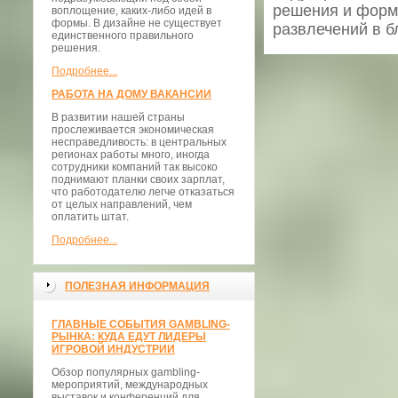
решения и форми
воплощение, каких-либо идей в
формы. В дизайне не существует
развлечений в 
единственного правильного
решения.
Подробнее...
РАБОТА НА ДОМУ ВАКАНСИИ
В развитии нашей страны
прослеживается экономическая
несправедливость: в центральных
регионах работы много, иногда
сотрудники компаний так высоко
поднимают планки своих зарплат,
что работодателю легче отказаться
от целых направлений, чем
оплатить штат.
Подробнее...
ПОЛЕЗНАЯ ИНФОРМАЦИЯ
ГЛАВНЫЕ СОБЫТИЯ GAMBLING-
РЫНКА: КУДА ЕДУТ ЛИДЕРЫ
ИГРОВОЙ ИНДУСТРИИ
Обзор популярных gambling-
мероприятий, международных
выставок и конференций для