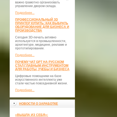
важно грамотно организовать
управление двором склада.
Подробнее...
ПРОФЕССИОНАЛЬНЫЙ 3D
ПРИНТЕР КУПИТЬ: КАК ВЫБРАТЬ
ОБОРУДОВАНИЕ ДЛЯ БИЗНЕСА И
ПРОИЗВОДСТВА
Сегодня 3D-печать активно
используется в промышленности,
архитектуре, медицине, рекламе и
прототипировании.
Подробнее...
ПОЧЕМУ ЧАТ GPT НА РУССКОМ
СТАЛ ГЛАВНЫМ ИНСТРУМЕНТОМ
ДЛЯ РАБОТЫ, УЧЕБЫ И БИЗНЕСА
Цифровые помощники на базе
искусственного интеллекта уже
стали частью повседневной жизни.
Подробнее...
НОВОСТИ О ЗАРАБОТКЕ
«ВЫШЛА ИЗ СЕБЯ»: