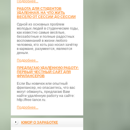
Подробнее...
РАБОТА ДЛЯ СТУДЕНТОВ
УДАЛЕННАЯ, НА ЧТО ЖИТЬ
ВЕСЕЛО ОТ СЕССИИ ДО СЕССИИ
Одной из основных проблем
молодых людей в студенческие годы,
как известно самые весёлые,
беззаботные и полные радостных
воспоминаний в жизни любого
человека, кто хоть раз носил зачётку
в кармане, разумеется, являются
деньги.
Подробнее...
ПРЕДЛАГАЮ УДАЛЁННУЮ РАБОТУ:
ПЕРВЫЙ ЧЕСТНЫЙ САЙТ ДЛЯ
ФРИЛАНСЕРОВ
Если Вы новичок или опытный
фрилансер, но опасаетесь, что вас
могут обмануть, предлагаю Вам
найти удалённую работу на сайте:
http://free-lance.ru.
Подробнее...
ЮМОР О ЗАРАБОТКЕ