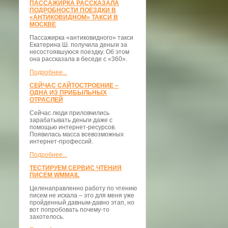
ПАССАЖИРКА РАССКАЗАЛА
ПОДРОБНОСТИ ПОЕЗДКИ В
«АНТИКОВИДНОМ» ТАКСИ В
МОСКВЕ
Пассажирка «антиковидного» такси
Екатерина Ш. получила деньги за
несостоявшуюся поездку. Об этом
она рассказала в беседе с «360».
Подробнее...
СЕЙЧАС САЙТОСТРОЕНИЕ –
ОДНА ИЗ ПРИБЫЛЬНЫХ
ОТРАСЛЕЙ
Сейчас люди приловчились
зарабатывать деньги даже с
помощью интернет-ресурсов.
Появилась масса всевозможных
интернет-профессий.
Подробнее...
ТЕСТИРУЕМ СЕРВИС ЧТЕНИЯ
ПИСЕМ WMMAIL
Целенаправленно работу по чтению
писем не искала – это для меня уже
пройденный давным-давно этап, но
вот попробовать почему-то
захотелось.