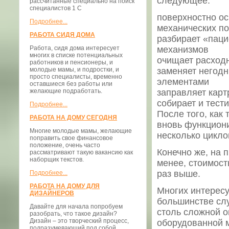
следующее:
рассчитанные специально на поиск
специалистов 1 С
поверхностно о
Подробнее...
механических по
РАБОТА СИДЯ ДОМА
разбирает «паци
Работа, сидя дома интересует
механизмов
многих в списке потенциальных
очищает расходн
работников и пенсионеры, и
молодые мамы, и подростки, и
заменяет негод
просто специалисты, временно
элементами
оставшиеся без работы или
желающие подработать.
заправляет кар
собирает и тести
Подробнее...
После того, как
РАБОТА НА ДОМУ СЕГОДНЯ
вновь функцион
Многие молодые мамы, желающие
несколько цикло
поправить свое финансовое
положение, очень часто
Конечно же, на 
рассматривают такую вакансию как
наборщик текстов.
менее, стоимост
раз выше.
Подробнее...
РАБОТА НА ДОМУ ДЛЯ
Многих интересу
ДИЗАЙНЕРОВ
большинстве слу
Давайте для начала попробуем
столь сложной 
разобрать, что такое дизайн?
Дизайн – это творческий процесс,
оборудованной м
подразумевающий под собой