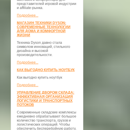
представителей игровой индустрии
и affiliate-рынка.
Подробнее...
МАГАЗИН ТЕХНИКИ DYSON:
СОВРЕМЕННЫЕ ТЕХНОЛОГИИ
ДЛЯ ДОМА И КОМФОРТНОЙ
ЖИЗНИ
Техника Dyson давно стала
символом инноваций, стильного
дизайна и высокой
производительности.
Подробнее...
КАК ВЫГОДНО КУПИТЬ НОУТБУК
Как выгодно купить ноутбук
Подробнее...
УПРАВЛЕНИЕ ДВОРОМ СКЛАДА:
ЭФФЕКТИВНАЯ ОРГАНИЗАЦИЯ
ЛОГИСТИКИ И ТРАНСПОРТНЫХ
ПОТОКОВ
Современные складские комплексы
ежедневно обрабатывают большое
количество транспорта, грузов и
логистических операций. Чтобы
обеспечить бесперебойную работу,