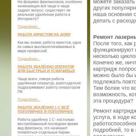
можете заказать
На форумах фрилансеров, особенно
начинающих всё чаще и чаще
других популярн
задают вопрос: существует ли
наша основная с
реальная удалённая работа в
Интернете?
делать с расход
Подробнее...
РАБОТА ЮРИСТОМ НА ДОМУ
Ремонт лазерн
Как мы знаем, работа юристов, одна
После того, как
из самых высокооплачиваемых в
функционируют 
мире профессий.
несколько цикло
Подробнее...
Конечно же, нич
РАБОТА УДАЛЁННО ОПЕРАТОР
картридж попрос
ДЛЯ БЫСТРЫХ И УСИДЧИВЫХ
можно было бы и
Чаще всего ,говоря работа
подлежать повто
удалённая оператор, работодатели
Тем более что в
подразумевают работу оператором
ПК
возможность, ко
Подробнее...
эта процедура?
РАБОТА УДАЛЁННО 1 С ВСЁ
Ремонт картридж
ПОПУЛЯРНЕЕ И ПОПУЛЯРНЕЕ
услуга, в ходе 
Работа удалённо 1 С- настолько
работоспособное
востребованный последнее время
вид фриланса, что начинают
подробней, то в
появляться отдельные биржи,