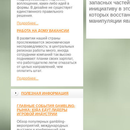
запасных частей
воплощение, каких-либо идей в
формы. В дизайне не существует
инициативу в э
единственного правильного
которых восстан
решения.
манипуляции яв
Подробнее...
РАБОТА НА ДОМУ ВАКАНСИИ
В развитии нашей страны
прослеживается экономическая
несправедливость: в центральных
регионах работы много, иногда
сотрудники компаний так высоко
поднимают планки своих зарплат,
что работодателю легче отказаться
от целых направлений, чем
оплатить штат.
Подробнее...
ПОЛЕЗНАЯ ИНФОРМАЦИЯ
ГЛАВНЫЕ СОБЫТИЯ GAMBLING-
РЫНКА: КУДА ЕДУТ ЛИДЕРЫ
ИГРОВОЙ ИНДУСТРИИ
Обзор популярных gambling-
мероприятий, международных
выставок и конференций для