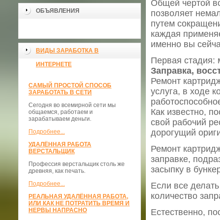
Общей чертой вс
ОБЪЯВЛЕНИЯ
позволяет немал
путем сокращен
каждая применяе
именно вы сейча
ВИДЫ ЗАРАБОТКА В
Первая стадия: 
ИНТЕРНЕТЕ
Заправка, восс
Ремонт картридж
САМЫЙ ПРОСТОЙ СПОСОБ
услуга, в ходе 
ЗАРАБОТАТЬ В СЕТИ
работоспособно
Сегодня во всемирной сети мы
Как известно, п
общаемся, работаем и
зарабатываем деньги.
свой рабочий ре
дорогущий ориг
Подробнее...
УДАЛЁННАЯ РАБОТА
Ремонт картридж
ВЕРСТАЛЬЩИК
заправке, подра
Профессия верстальщик столь же
засыпку в бунке
древняя, как печать.
Подробнее...
Если все делать 
количество запр
РЕАЛЬНАЯ УДАЛЁННАЯ РАБОТА,
ИЛИ КАК НЕ ПОТРАТИТЬ ВРЕМЯ И
НЕРВЫ НАПРАСНО
Естественно, по