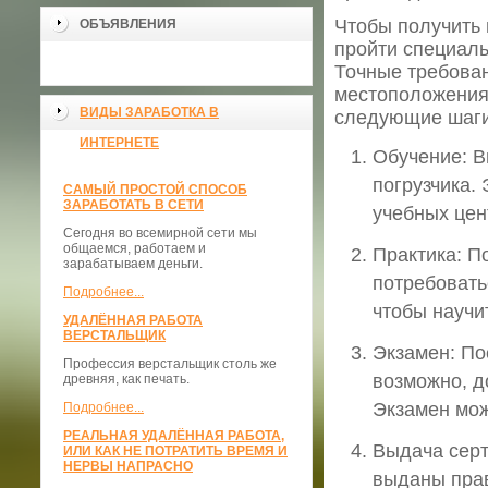
Чтобы получить
ОБЪЯВЛЕНИЯ
пройти специаль
Точные требован
местоположения 
ВИДЫ ЗАРАБОТКА В
следующие шаги
ИНТЕРНЕТЕ
Обучение: В
погрузчика.
САМЫЙ ПРОСТОЙ СПОСОБ
ЗАРАБОТАТЬ В СЕТИ
учебных цен
Сегодня во всемирной сети мы
общаемся, работаем и
Практика: П
зарабатываем деньги.
потребовать
Подробнее...
чтобы научи
УДАЛЁННАЯ РАБОТА
ВЕРСТАЛЬЩИК
Экзамен: По
Профессия верстальщик столь же
возможно, д
древняя, как печать.
Экзамен мож
Подробнее...
РЕАЛЬНАЯ УДАЛЁННАЯ РАБОТА,
Выдача серт
ИЛИ КАК НЕ ПОТРАТИТЬ ВРЕМЯ И
НЕРВЫ НАПРАСНО
выданы прав