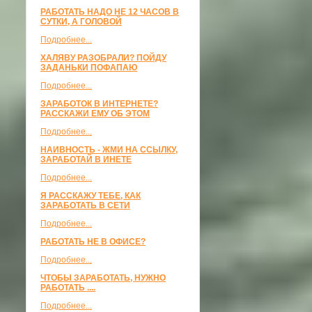
РАБОТАТЬ НАДО НЕ 12 ЧАСОВ В
СУТКИ, А ГОЛОВОЙ
Подробнее...
ХАЛЯВУ РАЗОБРАЛИ? ПОЙДУ
ЗАДАНЬКИ ПОФАПАЮ
Подробнее...
ЗАРАБОТОК В ИНТЕРНЕТЕ?
РАССКАЖИ ЕМУ ОБ ЭТОМ
Подробнее...
НАИВНОСТЬ - ЖМИ НА ССЫЛКУ,
ЗАРАБОТАЙ В ИНЕТЕ
Подробнее...
Я РАССКАЖУ ТЕБЕ, КАК
ЗАРАБОТАТЬ В СЕТИ
Подробнее...
РАБОТАТЬ НЕ В ОФИСЕ?
Подробнее...
ЧТОБЫ ЗАРАБОТАТЬ, НУЖНО
РАБОТАТЬ ....
Подробнее...