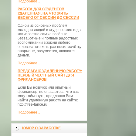
Подробнее...
РАБОТА ДЛЯ СТУДЕНТОВ
УДАЛЕННАЯ, НА ЧТО ЖИТЬ
ВЕСЕЛО ОТ СЕССИИ ДО СЕССИИ
Одной из основных проблем
молодых людей в студенческие годы,
как известно самые весёлые,
беззаботные и полные радостных
воспоминаний в жизни любого
человека, кто хоть раз носил зачётку
в кармане, разумеется, являются
деньги.
Подробнее...
ПРЕДЛАГАЮ УДАЛЁННУЮ РАБОТУ:
ПЕРВЫЙ ЧЕСТНЫЙ САЙТ ДЛЯ
ФРИЛАНСЕРОВ
Если Вы новичок или опытный
фрилансер, но опасаетесь, что вас
могут обмануть, предлагаю Вам
найти удалённую работу на сайте:
http://free-lance.ru.
Подробнее...
ЮМОР О ЗАРАБОТКЕ