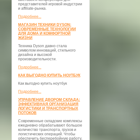
представителей игровой индустрии
и affiliate-рынка.
Подробнее...
МАГАЗИН ТЕХНИКИ DYSON:
СОВРЕМЕННЫЕ ТЕХНОЛОГИИ
ДЛЯ ДОМА И КОМФОРТНОЙ
ЖИЗНИ
Техника Dyson давно стала
символом инноваций, стильного
дизайна и высокой
производительности.
Подробнее...
КАК ВЫГОДНО КУПИТЬ НОУТБУК
Как выгодно купить ноутбук
Подробнее...
УПРАВЛЕНИЕ ДВОРОМ СКЛАДА:
ЭФФЕКТИВНАЯ ОРГАНИЗАЦИЯ
ЛОГИСТИКИ И ТРАНСПОРТНЫХ
ПОТОКОВ
Современные складские комплексы
ежедневно обрабатывают большое
количество транспорта, грузов и
логистических операций. Чтобы
обеспечить бесперебойную работу,