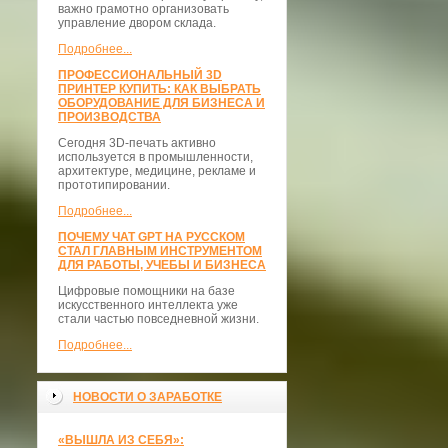
важно грамотно организовать
управление двором склада.
Подробнее...
ПРОФЕССИОНАЛЬНЫЙ 3D
ПРИНТЕР КУПИТЬ: КАК ВЫБРАТЬ
ОБОРУДОВАНИЕ ДЛЯ БИЗНЕСА И
ПРОИЗВОДСТВА
Сегодня 3D-печать активно
используется в промышленности,
архитектуре, медицине, рекламе и
прототипировании.
Подробнее...
ПОЧЕМУ ЧАТ GPT НА РУССКОМ
СТАЛ ГЛАВНЫМ ИНСТРУМЕНТОМ
ДЛЯ РАБОТЫ, УЧЕБЫ И БИЗНЕСА
Цифровые помощники на базе
искусственного интеллекта уже
стали частью повседневной жизни.
Подробнее...
НОВОСТИ О ЗАРАБОТКЕ
«ВЫШЛА ИЗ СЕБЯ»: