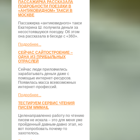
ПАССАЖИРКА РАССКАЗАЛА
ПОДРОБНОСТИ ПОЕЗДКИ В
«АНТИКОВИДНОМ» ТАКСИ В
МОСКВЕ
Пассажирка «антиковидного» такси
Екатерина Ш. получила деньги за
несостоявшуюся поездку. Об этом
она рассказала в беседе с «360».
Подробнее...
СЕЙЧАС САЙТОСТРОЕНИЕ –
ОДНА ИЗ ПРИБЫЛЬНЫХ
ОТРАСЛЕЙ
Сейчас люди приловчились
зарабатывать деньги даже с
помощью интернет-ресурсов.
Появилась масса всевозможных
интернет-профессий.
Подробнее...
ТЕСТИРУЕМ СЕРВИС ЧТЕНИЯ
ПИСЕМ WMMAIL
Целенаправленно работу по чтению
писем не искала – это для меня уже
пройденный давным-давно этап, но
вот попробовать почему-то
захотелось.