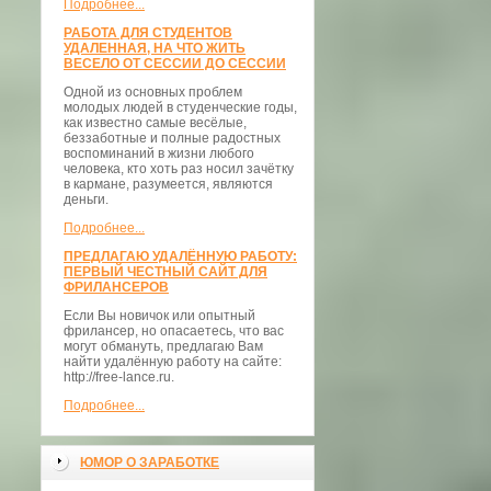
Подробнее...
РАБОТА ДЛЯ СТУДЕНТОВ
УДАЛЕННАЯ, НА ЧТО ЖИТЬ
ВЕСЕЛО ОТ СЕССИИ ДО СЕССИИ
Одной из основных проблем
молодых людей в студенческие годы,
как известно самые весёлые,
беззаботные и полные радостных
воспоминаний в жизни любого
человека, кто хоть раз носил зачётку
в кармане, разумеется, являются
деньги.
Подробнее...
ПРЕДЛАГАЮ УДАЛЁННУЮ РАБОТУ:
ПЕРВЫЙ ЧЕСТНЫЙ САЙТ ДЛЯ
ФРИЛАНСЕРОВ
Если Вы новичок или опытный
фрилансер, но опасаетесь, что вас
могут обмануть, предлагаю Вам
найти удалённую работу на сайте:
http://free-lance.ru.
Подробнее...
ЮМОР О ЗАРАБОТКЕ