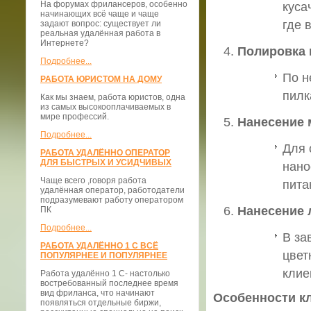
На форумах фрилансеров, особенно
куса
начинающих всё чаще и чаще
где 
задают вопрос: существует ли
реальная удалённая работа в
Интернете?
Полировка 
Подробнее...
По н
РАБОТА ЮРИСТОМ НА ДОМУ
пилк
Как мы знаем, работа юристов, одна
из самых высокооплачиваемых в
мире профессий.
Нанесение 
Подробнее...
Для 
РАБОТА УДАЛЁННО ОПЕРАТОР
ДЛЯ БЫСТРЫХ И УСИДЧИВЫХ
нано
Чаще всего ,говоря работа
пита
удалённая оператор, работодатели
подразумевают работу оператором
Нанесение 
ПК
Подробнее...
В за
РАБОТА УДАЛЁННО 1 С ВСЁ
цвет
ПОПУЛЯРНЕЕ И ПОПУЛЯРНЕЕ
клие
Работа удалённо 1 С- настолько
востребованный последнее время
вид фриланса, что начинают
Особенности к
появляться отдельные биржи,