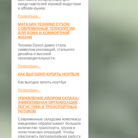
представителей игровой индустрии
и affiliate-рынка.
Подробнее...
МАГАЗИН ТЕХНИКИ DYSON:
СОВРЕМЕННЫЕ ТЕХНОЛОГИИ
ДЛЯ ДОМА И КОМФОРТНОЙ
ЖИЗНИ
Техника Dyson давно стала
символом инноваций, стильного
дизайна и высокой
производительности.
Подробнее...
КАК ВЫГОДНО КУПИТЬ НОУТБУК
Как выгодно купить ноутбук
Подробнее...
УПРАВЛЕНИЕ ДВОРОМ СКЛАДА:
ЭФФЕКТИВНАЯ ОРГАНИЗАЦИЯ
ЛОГИСТИКИ И ТРАНСПОРТНЫХ
ПОТОКОВ
Современные складские комплексы
ежедневно обрабатывают большое
количество транспорта, грузов и
логистических операций. Чтобы
обеспечить бесперебойную работу,