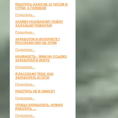
РАБОТАТЬ НАДО НЕ 12 ЧАСОВ В
СУТКИ, А ГОЛОВОЙ
Подробнее...
ХАЛЯВУ РАЗОБРАЛИ? ПОЙДУ
ЗАДАНЬКИ ПОФАПАЮ
Подробнее...
ЗАРАБОТОК В ИНТЕРНЕТЕ?
РАССКАЖИ ЕМУ ОБ ЭТОМ
Подробнее...
НАИВНОСТЬ - ЖМИ НА ССЫЛКУ,
ЗАРАБОТАЙ В ИНЕТЕ
Подробнее...
Я РАССКАЖУ ТЕБЕ, КАК
ЗАРАБОТАТЬ В СЕТИ
Подробнее...
РАБОТАТЬ НЕ В ОФИСЕ?
Подробнее...
ЧТОБЫ ЗАРАБОТАТЬ, НУЖНО
РАБОТАТЬ ....
Подробнее...