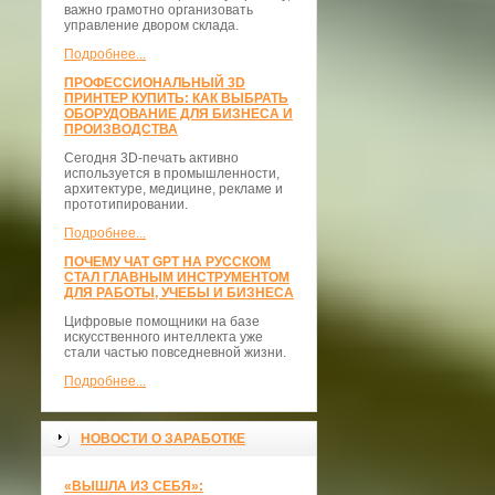
важно грамотно организовать
управление двором склада.
Подробнее...
ПРОФЕССИОНАЛЬНЫЙ 3D
ПРИНТЕР КУПИТЬ: КАК ВЫБРАТЬ
ОБОРУДОВАНИЕ ДЛЯ БИЗНЕСА И
ПРОИЗВОДСТВА
Сегодня 3D-печать активно
используется в промышленности,
архитектуре, медицине, рекламе и
прототипировании.
Подробнее...
ПОЧЕМУ ЧАТ GPT НА РУССКОМ
СТАЛ ГЛАВНЫМ ИНСТРУМЕНТОМ
ДЛЯ РАБОТЫ, УЧЕБЫ И БИЗНЕСА
Цифровые помощники на базе
искусственного интеллекта уже
стали частью повседневной жизни.
Подробнее...
НОВОСТИ О ЗАРАБОТКЕ
«ВЫШЛА ИЗ СЕБЯ»: