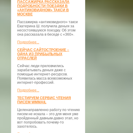
ПАССАЖИРКА РАССКАЗАЛА
ПОДРОБНОСТИ ПОЕЗДКИ В
«АНТИКОВИДНОМ» ТАКСИ В
МОСКВЕ
Пассажирка «антиковидного» такси
Екатерина Ш. получила деньги за
несостоявшуюся поездку. Об этом
она рассказала в беседе с «360».
Подробнее...
СЕЙЧАС САЙТОСТРОЕНИЕ –
ОДНА ИЗ ПРИБЫЛЬНЫХ
ОТРАСЛЕЙ
Сейчас люди приловчились
зарабатывать деньги даже с
помощью интернет-ресурсов.
Появилась масса всевозможных
интернет-профессий.
Подробнее...
ТЕСТИРУЕМ СЕРВИС ЧТЕНИЯ
ПИСЕМ WMMAIL
Целенаправленно работу по чтению
писем не искала – это для меня уже
пройденный давным-давно этап, но
вот попробовать почему-то
захотелось.