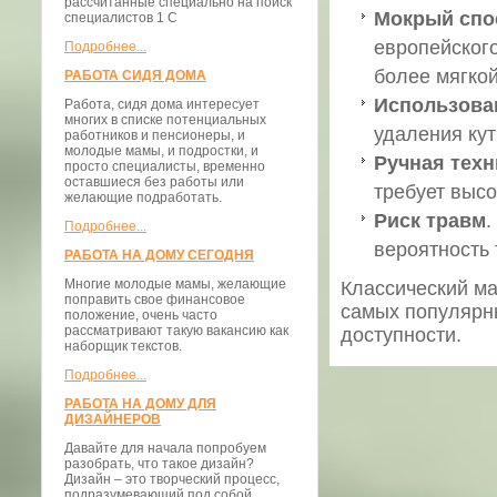
рассчитанные специально на поиск
Мокрый спо
специалистов 1 С
европейского
Подробнее...
более мягкой
РАБОТА СИДЯ ДОМА
Использова
Работа, сидя дома интересует
многих в списке потенциальных
удаления кут
работников и пенсионеры, и
молодые мамы, и подростки, и
Ручная техн
просто специалисты, временно
оставшиеся без работы или
требует высо
желающие подработать.
Риск травм
.
Подробнее...
вероятность 
РАБОТА НА ДОМУ СЕГОДНЯ
Многие молодые мамы, желающие
Классический м
поправить свое финансовое
самых популярны
положение, очень часто
рассматривают такую вакансию как
доступности.
наборщик текстов.
Подробнее...
РАБОТА НА ДОМУ ДЛЯ
ДИЗАЙНЕРОВ
Давайте для начала попробуем
разобрать, что такое дизайн?
Дизайн – это творческий процесс,
подразумевающий под собой