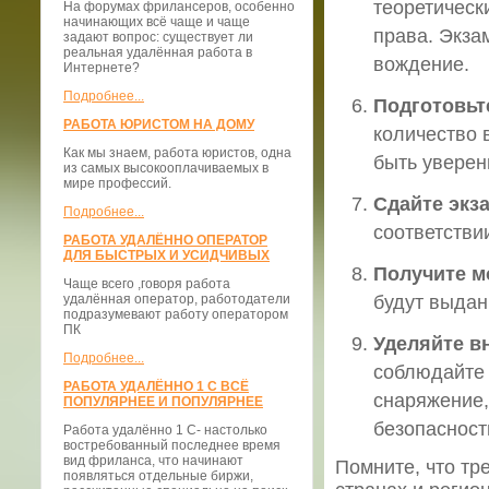
теоретическ
На форумах фрилансеров, особенно
начинающих всё чаще и чаще
права. Экза
задают вопрос: существует ли
реальная удалённая работа в
вождение.
Интернете?
Подробнее...
Подготовьт
РАБОТА ЮРИСТОМ НА ДОМУ
количество 
Как мы знаем, работа юристов, одна
быть уверен
из самых высокооплачиваемых в
мире профессий.
Сдайте экз
Подробнее...
соответстви
РАБОТА УДАЛЁННО ОПЕРАТОР
ДЛЯ БЫСТРЫХ И УСИДЧИВЫХ
Получите м
Чаще всего ,говоря работа
удалённая оператор, работодатели
будут выдан
подразумевают работу оператором
ПК
Уделяйте в
Подробнее...
соблюдайте 
РАБОТА УДАЛЁННО 1 С ВСЁ
снаряжение,
ПОПУЛЯРНЕЕ И ПОПУЛЯРНЕЕ
безопасност
Работа удалённо 1 С- настолько
востребованный последнее время
вид фриланса, что начинают
Помните, что тр
появляться отдельные биржи,