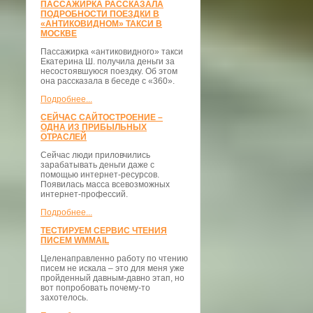
ПАССАЖИРКА РАССКАЗАЛА
ПОДРОБНОСТИ ПОЕЗДКИ В
«АНТИКОВИДНОМ» ТАКСИ В
МОСКВЕ
Пассажирка «антиковидного» такси
Екатерина Ш. получила деньги за
несостоявшуюся поездку. Об этом
она рассказала в беседе с «360».
Подробнее...
СЕЙЧАС САЙТОСТРОЕНИЕ –
ОДНА ИЗ ПРИБЫЛЬНЫХ
ОТРАСЛЕЙ
Сейчас люди приловчились
зарабатывать деньги даже с
помощью интернет-ресурсов.
Появилась масса всевозможных
интернет-профессий.
Подробнее...
ТЕСТИРУЕМ СЕРВИС ЧТЕНИЯ
ПИСЕМ WMMAIL
Целенаправленно работу по чтению
писем не искала – это для меня уже
пройденный давным-давно этап, но
вот попробовать почему-то
захотелось.