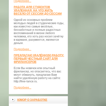
Подробнее...
РАБОТА ДЛЯ СТУДЕНТОВ
УДАЛЕННАЯ, НА ЧТО ЖИТЬ
ВЕСЕЛО ОТ СЕССИИ ДО СЕССИИ
Одной из основных проблем
молодых людей в студенческие годы,
как известно самые весёлые,
беззаботные и полные радостных
воспоминаний в жизни любого
человека, кто хоть раз носил зачётку
в кармане, разумеется, являются
деньги.
Подробнее...
ПРЕДЛАГАЮ УДАЛЁННУЮ РАБОТУ:
ПЕРВЫЙ ЧЕСТНЫЙ САЙТ ДЛЯ
ФРИЛАНСЕРОВ
Если Вы новичок или опытный
фрилансер, но опасаетесь, что вас
могут обмануть, предлагаю Вам
найти удалённую работу на сайте:
http://free-lance.ru.
Подробнее...
ЮМОР О ЗАРАБОТКЕ