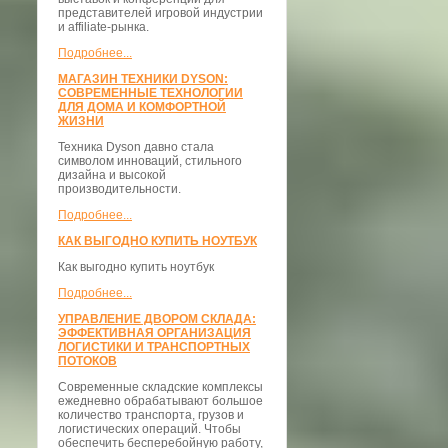
представителей игровой индустрии
и affiliate-рынка.
Подробнее...
МАГАЗИН ТЕХНИКИ DYSON:
СОВРЕМЕННЫЕ ТЕХНОЛОГИИ
ДЛЯ ДОМА И КОМФОРТНОЙ
ЖИЗНИ
Техника Dyson давно стала
символом инноваций, стильного
дизайна и высокой
производительности.
Подробнее...
КАК ВЫГОДНО КУПИТЬ НОУТБУК
Как выгодно купить ноутбук
Подробнее...
УПРАВЛЕНИЕ ДВОРОМ СКЛАДА:
ЭФФЕКТИВНАЯ ОРГАНИЗАЦИЯ
ЛОГИСТИКИ И ТРАНСПОРТНЫХ
ПОТОКОВ
Современные складские комплексы
ежедневно обрабатывают большое
количество транспорта, грузов и
логистических операций. Чтобы
обеспечить бесперебойную работу,