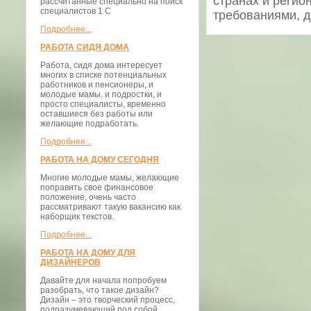
странах и регио
рассчитанные специально на поиск
специалистов 1 С
требованиями, 
Подробнее...
РАБОТА СИДЯ ДОМА
Работа, сидя дома интересует
многих в списке потенциальных
работников и пенсионеры, и
молодые мамы, и подростки, и
просто специалисты, временно
оставшиеся без работы или
желающие подработать.
Подробнее...
РАБОТА НА ДОМУ СЕГОДНЯ
Многие молодые мамы, желающие
поправить свое финансовое
положение, очень часто
рассматривают такую вакансию как
наборщик текстов.
Подробнее...
РАБОТА НА ДОМУ ДЛЯ
ДИЗАЙНЕРОВ
Давайте для начала попробуем
разобрать, что такое дизайн?
Дизайн – это творческий процесс,
подразумевающий под собой