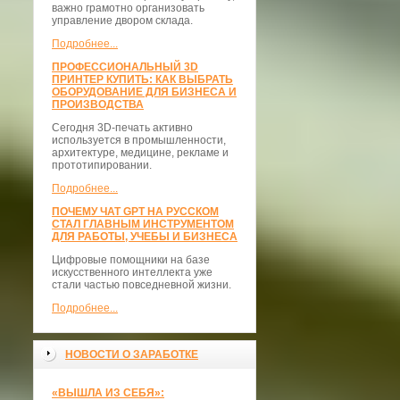
важно грамотно организовать
управление двором склада.
Подробнее...
ПРОФЕССИОНАЛЬНЫЙ 3D
ПРИНТЕР КУПИТЬ: КАК ВЫБРАТЬ
ОБОРУДОВАНИЕ ДЛЯ БИЗНЕСА И
ПРОИЗВОДСТВА
Сегодня 3D-печать активно
используется в промышленности,
архитектуре, медицине, рекламе и
прототипировании.
Подробнее...
ПОЧЕМУ ЧАТ GPT НА РУССКОМ
СТАЛ ГЛАВНЫМ ИНСТРУМЕНТОМ
ДЛЯ РАБОТЫ, УЧЕБЫ И БИЗНЕСА
Цифровые помощники на базе
искусственного интеллекта уже
стали частью повседневной жизни.
Подробнее...
НОВОСТИ О ЗАРАБОТКЕ
«ВЫШЛА ИЗ СЕБЯ»: