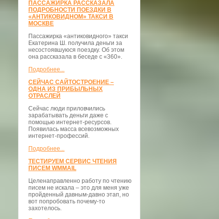
ПАССАЖИРКА РАССКАЗАЛА
ПОДРОБНОСТИ ПОЕЗДКИ В
«АНТИКОВИДНОМ» ТАКСИ В
МОСКВЕ
Пассажирка «антиковидного» такси
Екатерина Ш. получила деньги за
несостоявшуюся поездку. Об этом
она рассказала в беседе с «360».
Подробнее...
СЕЙЧАС САЙТОСТРОЕНИЕ –
ОДНА ИЗ ПРИБЫЛЬНЫХ
ОТРАСЛЕЙ
Сейчас люди приловчились
зарабатывать деньги даже с
помощью интернет-ресурсов.
Появилась масса всевозможных
интернет-профессий.
Подробнее...
ТЕСТИРУЕМ СЕРВИС ЧТЕНИЯ
ПИСЕМ WMMAIL
Целенаправленно работу по чтению
писем не искала – это для меня уже
пройденный давным-давно этап, но
вот попробовать почему-то
захотелось.