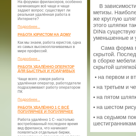
На форумах фрилансеров, особенно
В зависимости 
начинающих всё чаще и чаще
задают вопрос: существует ли
метизы. Наибол
реальная удалённая работа в
же круглую шляп
Интернете?
этого шляпки та
Подробнее...
DINа существуют
РАБОТА ЮРИСТОМ НА ДОМУ
уменьшенные и 
Как мы знаем, работа юристов, одна
из самых высокооплачиваемых в
Сама форма гол
мире профессий.
скрытой. Послед
Подробнее...
в сборке мебели
скрытой шляпкой
РАБОТА УДАЛЁННО ОПЕРАТОР
ДЛЯ БЫСТРЫХ И УСИДЧИВЫХ
• на первом и в
Чаще всего ,говоря работа
удалённая оператор, работодатели
• на третьем и 
подразумевают работу оператором
ПК
• на пятом шляп
Подробнее...
• на шестом рис
РАБОТА УДАЛЁННО 1 С ВСЁ
ПОПУЛЯРНЕЕ И ПОПУЛЯРНЕЕ
• на седьмом по
Работа удалённо 1 С- настолько
шестигранникам
востребованный последнее время
вид фриланса, что начинают
появляться отдельные биржи,