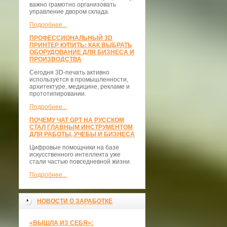
важно грамотно организовать
управление двором склада.
Подробнее...
ПРОФЕССИОНАЛЬНЫЙ 3D
ПРИНТЕР КУПИТЬ: КАК ВЫБРАТЬ
ОБОРУДОВАНИЕ ДЛЯ БИЗНЕСА И
ПРОИЗВОДСТВА
Сегодня 3D-печать активно
используется в промышленности,
архитектуре, медицине, рекламе и
прототипировании.
Подробнее...
ПОЧЕМУ ЧАТ GPT НА РУССКОМ
СТАЛ ГЛАВНЫМ ИНСТРУМЕНТОМ
ДЛЯ РАБОТЫ, УЧЕБЫ И БИЗНЕСА
Цифровые помощники на базе
искусственного интеллекта уже
стали частью повседневной жизни.
Подробнее...
НОВОСТИ О ЗАРАБОТКЕ
«ВЫШЛА ИЗ СЕБЯ»: