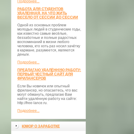
Подробнее...
РАБОТА ДЛЯ СТУДЕНТОВ
УДАЛЕННАЯ, НА ЧТО ЖИТЬ
ВЕСЕЛО ОТ СЕССИИ ДО СЕССИИ
Одной из основных проблем
молодых людей в студенческие годы,
как известно самые весёлые,
беззаботные и полные радостных
воспоминаний в жизни любого
человека, кто хоть раз носил зачётку
в кармане, разумеется, являются
деньги.
Подробнее...
ПРЕДЛАГАЮ УДАЛЁННУЮ РАБОТУ:
ПЕРВЫЙ ЧЕСТНЫЙ САЙТ ДЛЯ
ФРИЛАНСЕРОВ
Если Вы новичок или опытный
фрилансер, но опасаетесь, что вас
могут обмануть, предлагаю Вам
найти удалённую работу на сайте:
http://free-lance.ru.
Подробнее...
ЮМОР О ЗАРАБОТКЕ