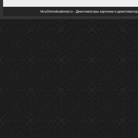
VeryDemotivational.ru - Демотиваторы картинки и демотива