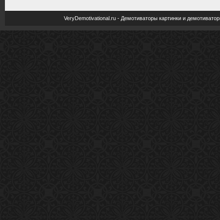
VeryDemotivational.ru - Демотиваторы картинки и демотива